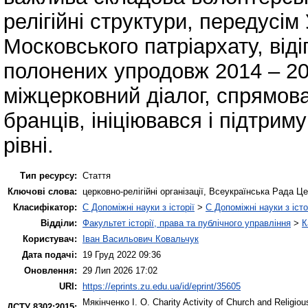
релігійні структури, передусі
Московського патріархату, віді
полонених упродовж 2014 – 20
міжцерковний діалог, спрямова
бранців, ініціювався і підтр
рівні.
Тип ресурсу:
Стаття
Ключові слова:
церковно-релігійні організації, Всеукраїнська Рада Це
Класифікатор:
C Допоміжні науки з історії
>
C Допоміжні науки з істо
Відділи:
Факультет історії, права та публічного управління
>
К
Користувач:
Іван Васильович Ковальчук
Дата подачі:
19 Груд 2022 09:36
Оновлення:
29 Лип 2026 17:02
URI:
https://eprints.zu.edu.ua/id/eprint/35605
Мякінченко І. О.
Charity Activity of Church and Religious
ДСТУ 8302:2015: