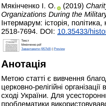
Мякінченко І. О.
(2019)
Charit
Organizations During the Military
Інтермарум: історія, політика,
2518-7694. DOI:
10.35433/histo
Текст
Мякінченко.pdf
Завантажити (957kB)
|
Preview
Анотація
Метою статті є вивчення благо
церковно-релігійні організації
сході України. Для усесторонн
проблематики використовував