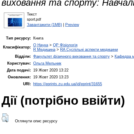
виховання та спорту: Навчаль
Текст
sport.pdf
Завантажити (1MB)
|
Preview
Тип ресурсу:
Книга
Q Наука
>
QP Фізіологія
Класифікатор:
R Медицина
>
RA Суспільні аспекти медицини
Відділи:
Факультет фізичного виховання та спорту
>
Кафедра м
Користувач:
Ольга Мельник
Дата подачі:
19 Жовт 2020 13:22
Оновлення:
19 Жовт 2020 13:23
URI:
https://eprints.zu.edu.ua/id/eprint/31655
Дії ​​(потрібно ввійти)
Оглянути опис ресурсу