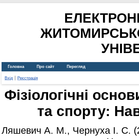
ЕЛЕКТРОН
ЖИТОМИРСЬК
УНІВ
Головна
Про сайт
Перегляд
Вхід
Реєстрація
Фізіологічні осно
та спорту: На
Ляшевич А. М.
,
Чернуха І. С.
(