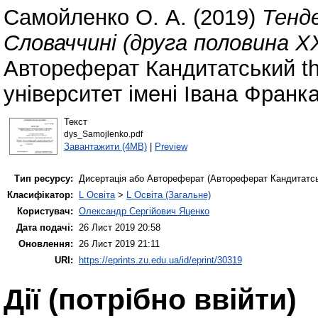
Самойленко О. А.
(2019)
Тенде
Словаччині (друга половина Х
Автореферат Кандитатський t
університет імені Івана Франка
Текст
dys_Samojlenko.pdf
Завантажити (4MB)
|
Preview
Тип ресурсу:
Дисертація або Автореферат (Автореферат Кандитатс
Класифікатор:
L Освіта
>
L Освіта (Загальне)
Користувач:
Олександр Сергійович Яценко
Дата подачі:
26 Лист 2019 20:58
Оновлення:
26 Лист 2019 21:11
URI:
https://eprints.zu.edu.ua/id/eprint/30319
Дії ​​(потрібно ввійти)