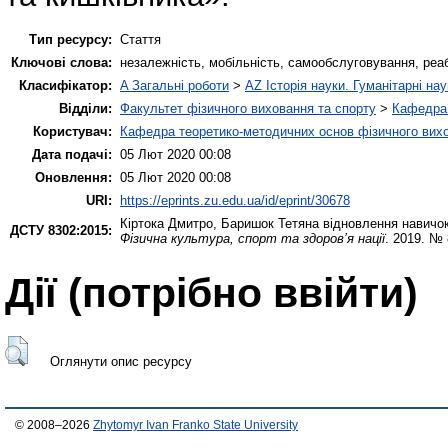
Тип ресурсу:
Стаття
Ключові слова:
незалежність, мобільність, самообслуговування, реаб
Класифікатор:
A Загальні роботи
>
AZ Історія науки. Гуманітарні нау
Відділи:
Факультет фізичного виховання та спорту
>
Кафедра 
Користувач:
Кафедра теоретико-методичних основ фізичного вихо
Дата подачі:
05 Лют 2020 00:08
Оновлення:
05 Лют 2020 00:08
URI:
https://eprints.zu.edu.ua/id/eprint/30678
Кіртока Дмитро
,
Баришок Тетяна
відновлення навичок
ДСТУ 8302:2015:
Фізична культура, спорт та здоров’я нації
. 2019. № 
Дії ​​(потрібно ввійти)
Оглянути опис ресурсу
© 2008–2026
Zhytomyr Ivan Franko State University