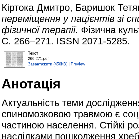
Кіртока Дмитро
,
Баришок Тетя
переміщення у пацієнтів зі 
фізичної терапії.
Фізична культ
С. 266–271. ISSN 2071-5285.
Текст
266-271.pdf
Завантажити (450kB)
|
Preview
Анотація
Актуальність теми дослідження
спиномозковою травмою є соц
частиною населення. Стійкі роз
наслідками пошкодження хребт