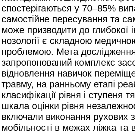
спостерігаються у 70–85% вип
самостійне пересування та са
може призводити до глибокої ін
нозології є складною медично
проблемою. Мета дослідження
запропонований комплекс засоб
відновлення навичок переміще
травму, на ранньому етапі реа
класифікації рівня і ступеня 
шкала оцінки рівня незалежнос
включали виконання рухових 
мобільності в межах ліжка та 