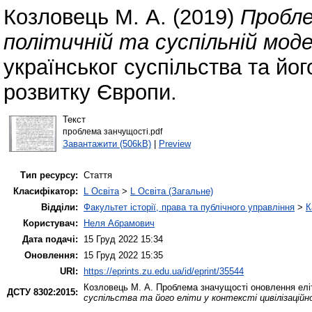
Козловець М. А.
(2019)
Пробле
політичній та суспільній модер
українськог суспільства та його
розвитку Європи.
Текст
проблема занчущості.pdf
Завантажити (506kB)
|
Preview
Тип ресурсу:
Стаття
Класифікатор:
L Освіта
>
L Освіта (Загальне)
Відділи:
Факультет історії, права та публічного управління
>
К
Користувач:
Неля Абрамович
Дата подачі:
15 Груд 2022 15:34
Оновлення:
15 Груд 2022 15:35
URI:
https://eprints.zu.edu.ua/id/eprint/35544
Козловець М. А.
Проблема значущості оновлення еліти
ДСТУ 8302:2015:
суспільства та його еліти у контексті цивілізацій