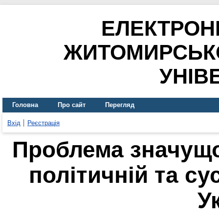
ЕЛЕКТРОН
ЖИТОМИРСЬК
УНІВ
Головна
Про сайт
Перегляд
Вхід
Реєстрація
Проблема значущо
політичній та су
У