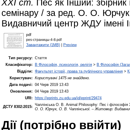
ХХІ ст.
Пес як Інший: збірник
семінару / за ред. О. О. Юрчук
Видавничий центр ЖДУ імені Ів
pdf
pes-страницы-4-8.pdf
Завантажити (1MB)
|
Preview
Тип ресурсу:
Стаття
Класифікатор:
B Філософія, психологія, релігія
>
B Філософія (Зага
Відділи:
Факультет історії, права та публічного управління
>
К
Користувач:
Користувачі 1475 не знайдено.
Дата подачі:
04 Черв 2019 13:43
Оновлення:
04 Черв 2019 13:43
URI:
https://eprints.zu.edu.ua/id/eprint/29474
Чаплінська О. В.
Animal Philosophy: Пес і філософія
ДСТУ 8302:2015:
О. О. Юрчук, О. В. Чаплінської. – Житомир: Видавни
Дії ​​(потрібно ввійти)