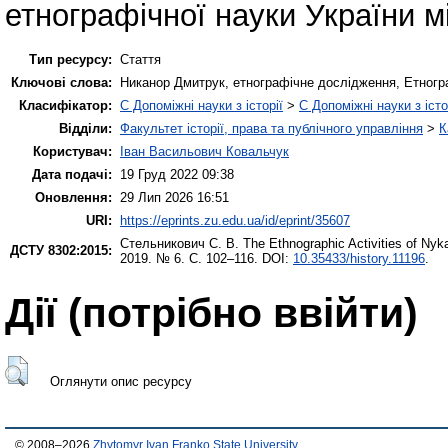
етнографічної науки України м
Тип ресурсу:
Стаття
Ключові слова:
Никанор Дмитрук, етнографічне дослідження, Етногра
Класифікатор:
C Допоміжні науки з історії
>
C Допоміжні науки з істо
Відділи:
Факультет історії, права та публічного управління
>
К
Користувач:
Іван Васильович Ковальчук
Дата подачі:
19 Груд 2022 09:38
Оновлення:
29 Лип 2026 16:51
URI:
https://eprints.zu.edu.ua/id/eprint/35607
Стельникович С. В.
The Ethnographic Activities of Nyk
ДСТУ 8302:2015:
2019. № 6. С. 102–116. DOI:
10.35433/history.11196
.
Дії ​​(потрібно ввійти)
Оглянути опис ресурсу
© 2008–2026
Zhytomyr Ivan Franko State University