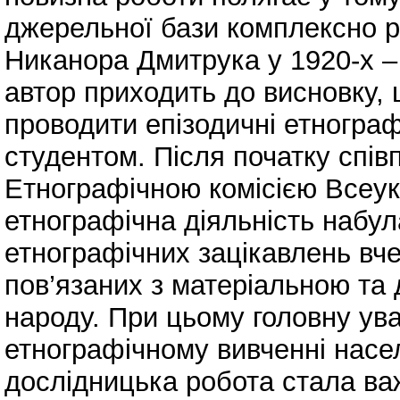
джерельної бази комплексно р
Никанора Дмитрука у 1920-х – 
автор приходить до висновку,
проводити епізодичні етногра
студентом. Після початку спів
Етнографічною комісією Всеукр
етнографічна діяльність набул
етнографічних зацікавлень вч
пов’язаних з матеріальною та
народу. При цьому головну ув
етнографічному вивченні насе
дослідницька робота стала ва