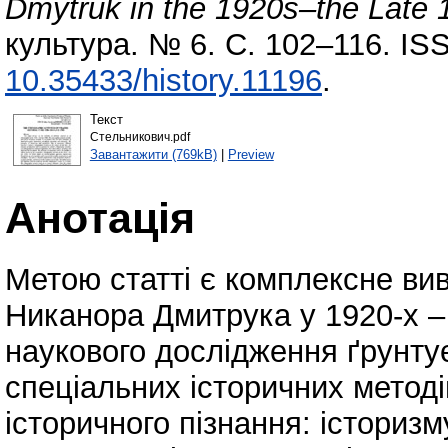
Dmytruk in the 1920s–the Late 
культура. № 6. С. 102–116. IS
10.35433/history.11196
.
Текст
Стельникович.pdf
Завантажити (769kB)
|
Preview
Анотація
Метою статті є комплексне вив
Никанора Дмитрука у 1920-х – 
наукового дослідження ґрунтує
спеціальних історичних методі
історичного пізнання: історизму