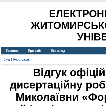
ЕЛЕКТРОН
ЖИТОМИРСЬК
УНІВ
Головна
Про сайт
Перегляд
Вхід
Реєстрація
Відгук офіці
дисертаційну роб
Миколаївни «Фо