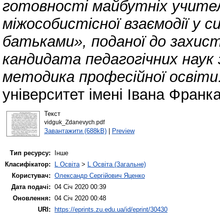
готовності майбутніх учител
міжособистісної взаємодії у с
батьками», поданої до захис
кандидата педагогічних наук з
методика професійної освіти
університет імені Івана Франка
Текст
vidguk_Zdanevych.pdf
Завантажити (688kB)
|
Preview
Тип ресурсу:
Інше
Класифікатор:
L Освіта
>
L Освіта (Загальне)
Користувач:
Олександр Сергійович Яценко
Дата подачі:
04 Січ 2020 00:39
Оновлення:
04 Січ 2020 00:48
URI:
https://eprints.zu.edu.ua/id/eprint/30430