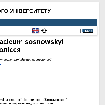
ГО УНІВЕРСИТЕТУ
racleum sosnowskyi
олісся
um sosnowskyi Manden на території
5
.
kyi на території Центрального (Житомирського)
начено поширення виду в різних типах