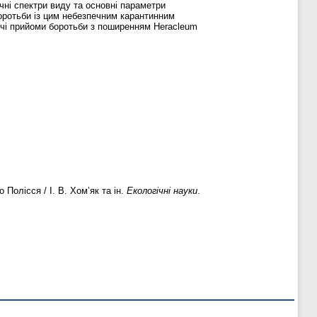
чні спектри виду та основні параметри
оротьби із цим небезпечним карантинним
ючі прийоми боротьби з поширенням Heracleum
Полісся / І. В. Хом’як та ін.
Екологічні науки
.