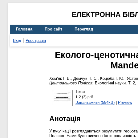
ЕЛЕКТРОННА БІБ
Головна
Про сайт
Перегляд
Вхід
Реєстрація
Еколого-ценотична
Mande
Хом’як І. В.
,
Демчук Н. С.
,
Коцюба І. Ю.
,
Ястре
Центрального Полісся.
Екологічні науки. Т. 2
Текст
1-2 (3).pdf
Завантажити (594kB)
|
Preview
Анотація
У публікації розглядаються результати геобот
Полісся. Нами було вивчено їхню рослинність 