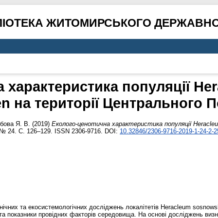
ЛІОТЕКА ЖИТОМИРСЬКОГО ДЕРЖАВНО
 характеристика популяції He
n на території Центрального П
бова Я. В.
(2019)
Еколого-ценотична характеристика популяції Heracle
, № 24. С. 126–129. ISSN 2306-9716. DOI:
10.32846/2306-9716-2019-1-24-2-2
анічних та екосистемологічних досліджень локалітетів Heracleum sosnows
та показники провідних факторів середовища. На основі досліджень виз