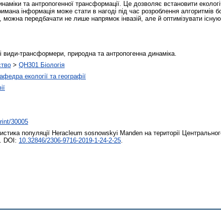
инаміки та антропогенної трансформації. Це дозволяє встановити екологі
имана інформація може стати в нагоді під час розроблення алгоритмів б
, можна передбачати не лише напрямок інвазій, але й оптимізувати існу
ні види-трансформери, природна та антропогенна динаміка.
ство
>
QH301 Біологія
афедра екології та географії
ії
print/30005
стика популяції Heracleum sosnowskyi Manden на території Центрального 
9. DOI:
10.32846/2306-9716-2019-1-24-2-25
.