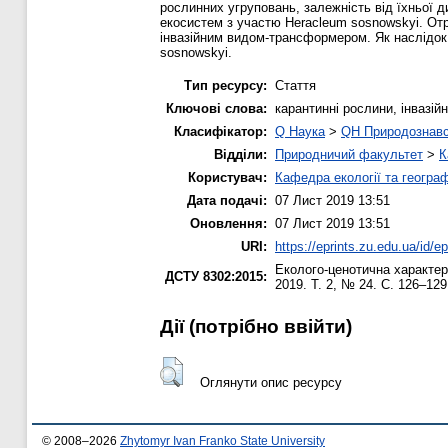
рослинних угруповань, залежність від їхньої д
екосистем з участю Heracleum sosnowskyi. Отр
інвазійним видом-трансформером. Як наслідок
sosnowskyi.
Тип ресурсу:
Стаття
Ключові слова:
карантинні рослини, інвазій
Класифікатор:
Q Наука
>
QH Природознав
Відділи:
Природничий факультет
>
К
Користувач:
Кафедра екології та географ
Дата подачі:
07 Лист 2019 13:51
Оновлення:
07 Лист 2019 13:51
URI:
https://eprints.zu.edu.ua/id/e
Еколого-ценотична характери
ДСТУ 8302:2015:
2019. Т. 2, № 24. С. 126–12
Дії ​​(потрібно ввійти)
Оглянути опис ресурсу
© 2008–2026
Zhytomyr Ivan Franko State University