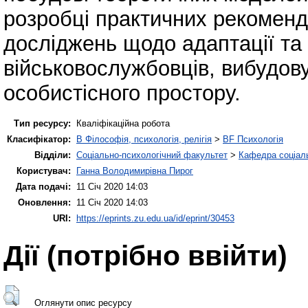
розробці практичних рекоменда
досліджень щодо адаптації та
військовослужбовців, вибудов
особистісного простору.
Тип ресурсу:
Кваліфікаційна робота
Класифікатор:
B Філософія, психологія, релігія
>
BF Психологія
Відділи:
Соціально-психологічний факультет
>
Кафедра соціаль
Користувач:
Ганна Володимирівна Пирог
Дата подачі:
11 Січ 2020 14:03
Оновлення:
11 Січ 2020 14:03
URI:
https://eprints.zu.edu.ua/id/eprint/30453
Дії ​​(потрібно ввійти)
Оглянути опис ресурсу