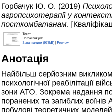
Горбачук Ю. О.
(2019)
Психоло
агропсихотерапії у контексті
посткомбатанам.
[Кваліфікац
Текст
Horbachuk.pdf
Завантажити (973kB)
|
Preview
Анотація
Найбільш серйозним викликом 
психологічної реабілітації ві
зони АТО. Зокрема надання пс
поранених та загиблих воїнів 
побудові теоретичних моделей 