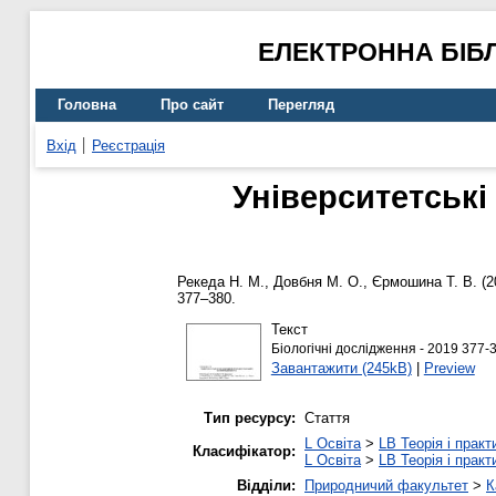
ЕЛЕКТРОННА БІБ
Головна
Про сайт
Перегляд
Вхід
Реєстрація
Університетські
Рекеда Н. М.
,
Довбня М. О.
,
Єрмошина Т. В.
(2
377–380.
Текст
Біологічні дослідження - 2019 377-3
Завантажити (245kB)
|
Preview
Тип ресурсу:
Стаття
L Освіта
>
LB Теорія і практ
Класифікатор:
L Освіта
>
LB Теорія і практ
Відділи:
Природничий факультет
>
К