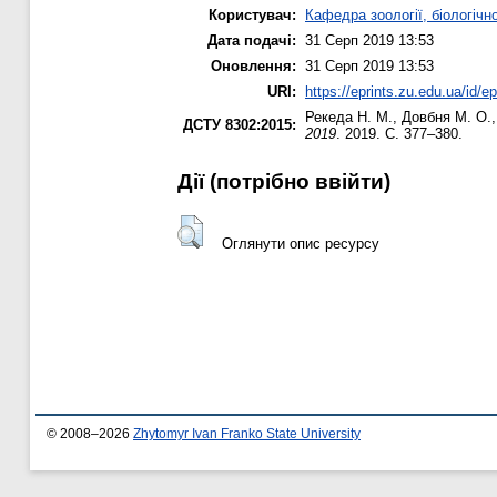
Користувач:
Кафедра зоології, біологічн
Дата подачі:
31 Серп 2019 13:53
Оновлення:
31 Серп 2019 13:53
URI:
https://eprints.zu.edu.ua/id/e
Рекеда Н. М.
,
Довбня М. О.
ДСТУ 8302:2015:
2019
. 2019. С. 377–380.
Дії ​​(потрібно ввійти)
Оглянути опис ресурсу
© 2008–2026
Zhytomyr Ivan Franko State University