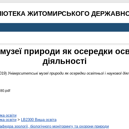
ЛІОТЕКА ЖИТОМИРСЬКОГО ДЕРЖАВНО
 музеї природи як осередки осві
діяльності
019)
Університетські музеї природи як осередки освітньої і наукової дія
80.pdf
ика освіти
ика освіти
>
LB2300 Вища освіта
афедра зоології, біологічного моніторингу та охорони природи