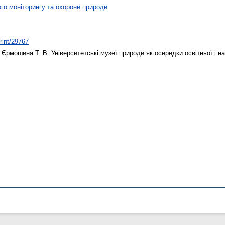
ого моніторингу та охорони природи
print/29767
,
Єрмошина Т. В.
Університетські музеї природи як осередки освітньої і н