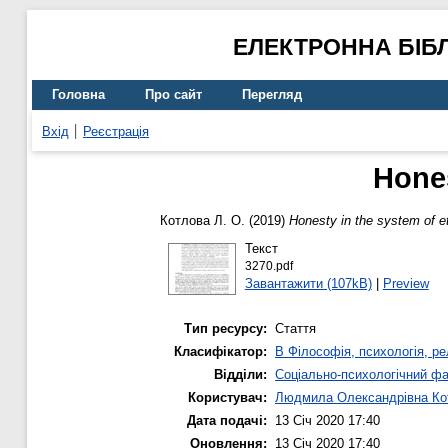
ЕЛЕКТРОННА БІБ
Головна
Про сайт
Перегляд
Вхід
Реєстрація
Hones
Котлова Л. О.
(2019)
Honesty in the system of et
Текст
3270.pdf
Завантажити (107kB)
|
Preview
Тип ресурсу:
Стаття
Класифікатор:
B Філософія, психологія, рел
Відділи:
Соціально-психологічний ф
Користувач:
Людмила Олександрівна Ко
Дата подачі:
13 Січ 2020 17:40
Оновлення:
13 Січ 2020 17:40