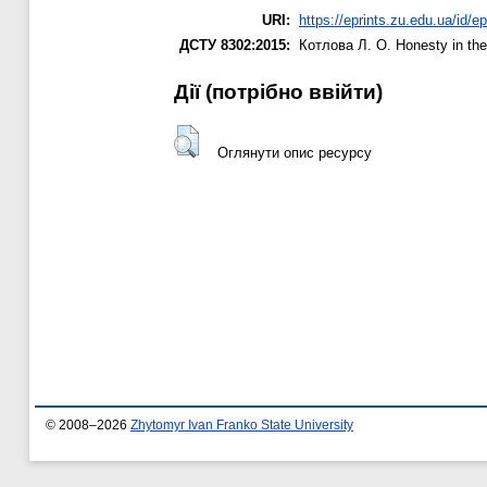
URI:
https://eprints.zu.edu.ua/id/e
ДСТУ 8302:2015:
Котлова Л. О.
Honesty in the
Дії ​​(потрібно ввійти)
Оглянути опис ресурсу
© 2008–2026
Zhytomyr Ivan Franko State University