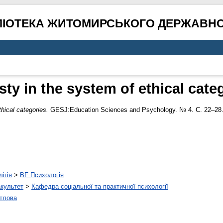
ЛІОТЕКА ЖИТОМИРСЬКОГО ДЕРЖАВНО
ty in the system of ethical cate
hical categories.
GESJ:Education Sciences and Psychology. № 4. С. 22–28
ігія
>
BF Психологія
акультет
>
Кафедра соціальної та практичної психології
тлова