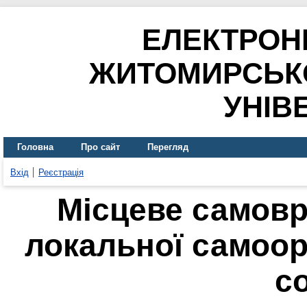
ЕЛЕКТРОН
ЖИТОМИРСЬК
УНІВ
Головна
Про сайт
Перегляд
Вхід
Реєстрація
Місцеве самов
локальної самоорг
с