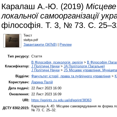
Каралаш А.-Ю.
(2019)
Місцеве
локальної самоорганізації укра
філософія. Т. 3, № 73. С. 25–
Текст
stattya.pdf
Завантажити (347kB)
|
Preview
Тип ресурсу:
Стаття
B Філософія, психологія, релігія
>
B Філософія (Зага
Класифікатор:
J Політичні Науки
>
JA Політологія (Загальне)
J Політичні Науки
>
JS Місцеве управління. Муніцип
Відділи:
Факультет історії, права та публічного управління
>
К
Користувач:
Дарина Палій
Дата подачі:
22 Лист 2023 16:00
Оновлення:
22 Лист 2023 16:09
URI:
https://eprints.zu.edu.ua/id/eprint/38363
Каралаш А.-Ю.
Місцеве самоврядування як форма лок
ДСТУ 8302:2015:
№ 73. С. 25–32.