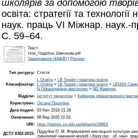
школярів за допомогою творів
освіта: стратегії та технології
наук. праць VI Міжнар. наук.-п
С. 59–64.
Текст
тези_Піддубна, Шмельова.pdf
Завантажити (444kB)
|
Preview
Тип ресурсу:
Стаття
L Освіта
>
LB Теорія і практика освіти
Класифікатор:
L Освіта
>
LB Теорія і практика освіти
>
LB1603 Серед
N Образотворче мистецтво
>
ND Живопис
Відділи:
Інститут педагогіки
>
Кафедра образотворчого мистец
Користувач:
Оксана Піддубна
Дата подачі:
03 Квіт 2019 21:28
Оновлення:
08 Вер 2020 21:53
URI:
https://eprints.zu.edu.ua/id/eprint/28863
Піддубна О. М.
Формування мистецької культури шко
ДСТУ 8302:2015:
технології навчання молоді і дорослих : зб. наук. пр