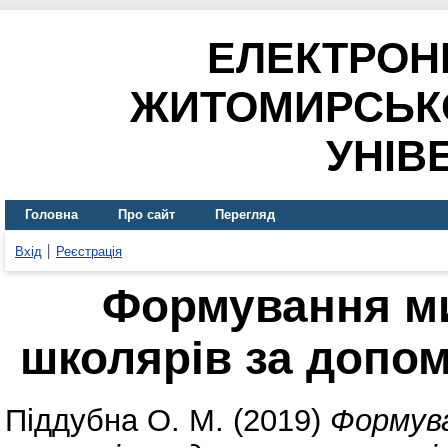
ЕЛЕКТРОН
ЖИТОМИРСЬК
УНІВ
Головна
Про сайт
Перегляд
Вхід
Реєстрація
Формування ми
школярів за допо
Піддубна О. М.
(2019)
Формув