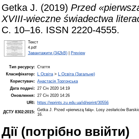
Getka J.
(2019)
Przed «pierwszą
XVIII-wieczne świadectwa litera
С. 10–16. ISSN 2220-4555.
Текст
4.pdf
Завантажити (342kB)
|
Preview
Тип ресурсу:
Стаття
Класифікатор:
L Освіта
>
L Освіта (Загальне)
Користувач:
Анастасія Торгонська
Дата подачі:
27 Січ 2020 14:19
Оновлення:
27 Січ 2020 14:26
URI:
https://eprints.zu.edu.ua/id/eprint/30556
Getka J.
Przed «pierwszą falą». Losy zesłańców Barskic
ДСТУ 8302:2015:
16.
Дії ​​(потрібно ввійти)