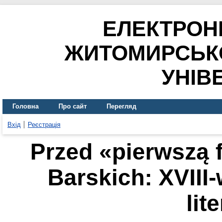
ЕЛЕКТРОН
ЖИТОМИРСЬК
УНІВ
Головна
Про сайт
Перегляд
Вхід
Реєстрація
Przed «pierwszą 
Barskich: XVIII
lit