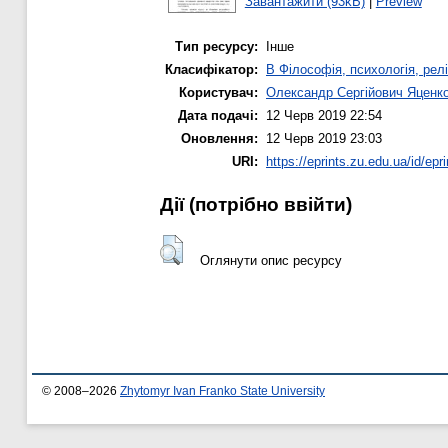
Завантажити (93kB)
|
Preview
Тип ресурсу:
Інше
Класифікатор:
B Філософія, психологія, релі
Користувач:
Олександр Сергійович Яценк
Дата подачі:
12 Черв 2019 22:54
Оновлення:
12 Черв 2019 23:03
URI:
https://eprints.zu.edu.ua/id/epr
Дії ​​(потрібно ввійти)
Оглянути опис ресурсу
© 2008–2026
Zhytomyr Ivan Franko State University