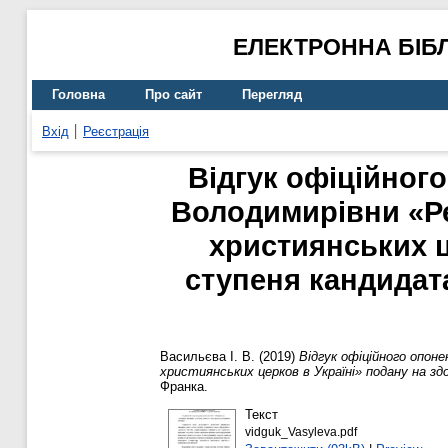
ЕЛЕКТРОННА БІБ
Головна
Про сайт
Перегляд
Вхід
Реєстрація
Відгук офіційног
Володимирівни «Рел
християнських ц
ступеня кандидата
Васильєва І. В.
(2019)
Відгук офіційного опон
християнських церков в Україні» подану на з
Франка.
Текст
vidguk_Vasyleva.pdf