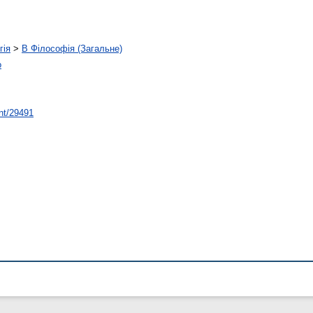
гія
>
B Філософія (Загальне)
о
int/29491