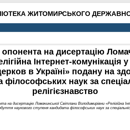
ЛІОТЕКА ЖИТОМИРСЬКОГО ДЕРЖАВНО
о опонента на дисертацію Лома
ігійна Інтернет-комунікація у 
ерков в Україні» подану на зд
 філософських наук за спеціа
релігієзнавство
ента на дисертацію Ломачинської Світлани Володимирівни «Релігійна Інт
добуття наукового ступеня кандидата філософських наук за спеціальніс