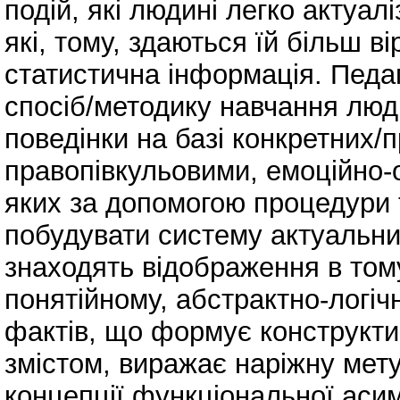
подій, які людині легко актуалі
які, тому, здаються їй більш в
статистична інформація. Педа
спосіб/методику навчання люди
поведінки на базі конкретних/
правопівкульовими, емоційно-
яких за допомогою процедури 
побудувати систему актуальних
знаходять відображення в тому
понятійному, абстрактно-логічн
фактів, що формує конструкти
змістом, виражає наріжну мету
концепції функціональної асим