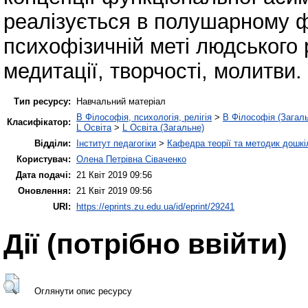
реалізується в полушарному ф
психофізичній меті людського 
медитації, творчості, молитви.
Тип ресурсу:
Навчальний матеріал
B Філософія, психологія, релігія
>
B Філософія (Загал
Класифікатор:
L Освіта
>
L Освіта (Загальне)
Відділи:
Інститут педагогіки
>
Кафедра теорії та методик дошкіл
Користувач:
Олена Петрівна Сіваченко
Дата подачі:
21 Квіт 2019 09:56
Оновлення:
21 Квіт 2019 09:56
URI:
https://eprints.zu.edu.ua/id/eprint/29241
Дії ​​(потрібно ввійти)
Оглянути опис ресурсу