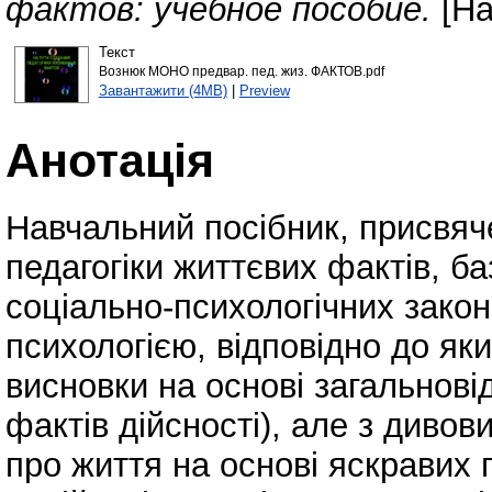
фактов: учебное пособие.
[На
Текст
Вознюк МОНО предвар. пед. жиз. ФАКТОВ.pdf
Завантажити (4MB)
|
Preview
Анотація
Навчальний посібник, присвяч
педагогіки життєвих фактів, 
соціально-психологічних закон
психологією, відповідно до я
висновки на основі загальнові
фактів дійсності), але з див
про життя на основі яскравих 