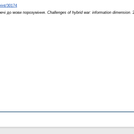
print/30174
ечі до мови порозуміння.
Challenges of hybrid war: information dimension
. 