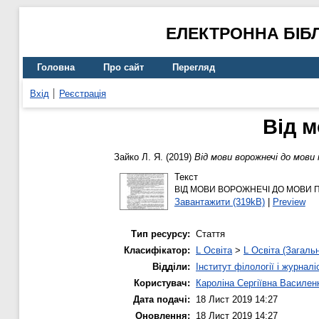
ЕЛЕКТРОННА БІБ
Головна
Про сайт
Перегляд
Вхід
Реєстрація
Від 
Зайко Л. Я.
(2019)
Від мови ворожнечі до мови 
Текст
ВІД МОВИ ВОРОЖНЕЧІ ДО МОВИ 
Завантажити (319kB)
|
Preview
Тип ресурсу:
Стаття
Класифікатор:
L Освіта
>
L Освіта (Загаль
Відділи:
Інститут філології і журналі
Користувач:
Кароліна Сергіївна Василен
Дата подачі:
18 Лист 2019 14:27
Оновлення:
18 Лист 2019 14:27