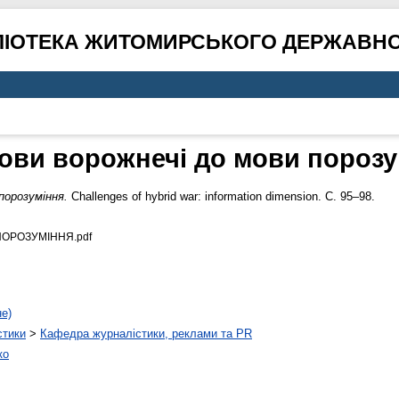
ЛІОТЕКА ЖИТОМИРСЬКОГО ДЕРЖАВНО
мови ворожнечі до мови порозу
порозуміння.
Challenges of hybrid war: information dimension. С. 95–98.
ПОРОЗУМІННЯ.pdf
не)
стики
>
Кафедра журналістики, реклами та PR
ко