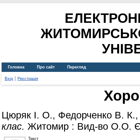
ЕЛЕКТРОН
ЖИТОМИРСЬК
УНІВ
Головна
Про сайт
Перегляд
Вхід
Реєстрація
Хоро
Цюряк І. О.
,
Федорченко В. К.
клас.
Житомир : Вид-во О.О. Є
Текст