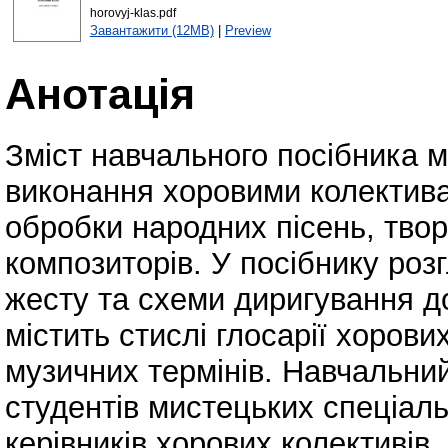
horovyj-klas.pdf
Завантажити (12MB)
|
Preview
Анотація
Зміст навчального посібника м
виконання хоровими колектива
обробки народних пісень, тво
композиторів. У посібнику роз
жесту та схеми диригування до
містить стислі глосарії хорови
музичних термінів. Навчальни
студентів мистецьких спеціаль
керівників хорових колективів.