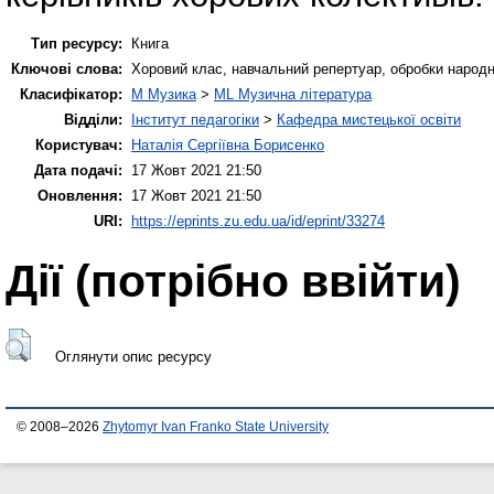
Тип ресурсу:
Книга
Ключові слова:
Хоровий клас, навчальний репертуар, обробки народн
Класифікатор:
M Музика
>
ML Музична література
Відділи:
Інститут педагогіки
>
Кафедра мистецької освіти
Користувач:
Наталія Сергіївна Борисенко
Дата подачі:
17 Жовт 2021 21:50
Оновлення:
17 Жовт 2021 21:50
URI:
https://eprints.zu.edu.ua/id/eprint/33274
Дії ​​(потрібно ввійти)
Оглянути опис ресурсу
© 2008–2026
Zhytomyr Ivan Franko State University