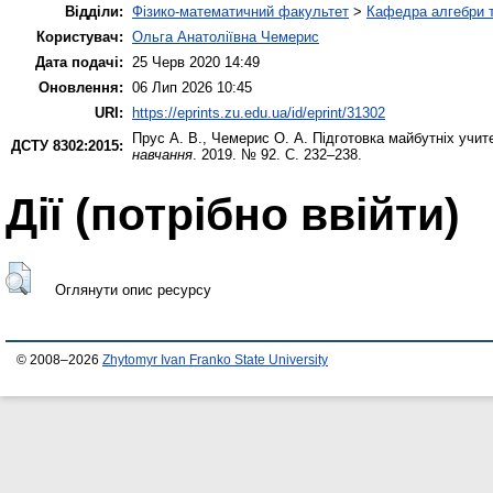
Відділи:
Фізико-математичний факультет
>
Кафедра алгебри т
Користувач:
Ольга Анатоліївна Чемерис
Дата подачі:
25 Черв 2020 14:49
Оновлення:
06 Лип 2026 10:45
URI:
https://eprints.zu.edu.ua/id/eprint/31302
Прус А. В.
,
Чемерис О. А.
Підготовка майбутніх учите
ДСТУ 8302:2015:
навчання
. 2019. № 92. С. 232–238.
Дії ​​(потрібно ввійти)
Оглянути опис ресурсу
© 2008–2026
Zhytomyr Ivan Franko State University