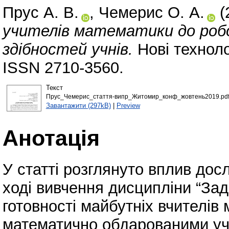
Прус А. В.
,
Чемерис О. А.
(
учителів математики до роб
здібностей учнів.
Нові техноло
ISSN 2710-3560.
Текст
Прус_Чемерис_стаття-випр_Житомир_конф_жовтень2019.pd
Завантажити (297kB)
|
Preview
Анотація
У статті розглянуто вплив дос
ході вивчення дисципліни “За
готовності майбутніх вчителів
математично обдарованими уч