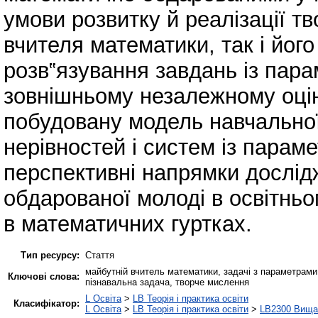
умови розвитку й реалізації т
вчителя математики, так і йог
розв‟язування завдань із пара
зовнішньому незалежному оці
побудовану модель навчальної 
нерівностей і систем із парам
перспективні напрямки дослі
обдарованої молоді в освітньо
в математичних гуртках.
Тип ресурсу:
Стаття
майбутній вчитель математики, задачі з параметрами
Ключові слова:
пізнавальна задача, творче мислення
L Освіта
>
LB Теорія і практика освіти
Класифікатор:
L Освіта
>
LB Теорія і практика освіти
>
LB2300 Вища 