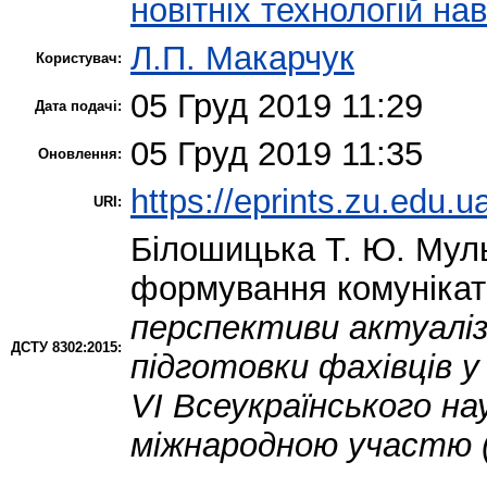
новітніх технологій на
Л.П. Макарчук
Користувач:
05 Груд 2019 11:29
Дата подачі:
05 Груд 2019 11:35
Оновлення:
https://eprints.zu.edu.u
URI:
Білошицька Т. Ю.
Муль
формування комунікат
перспективи актуаліз
ДСТУ 8302:2015:
підготовки фахівців у
VІ Всеукраїнського на
міжнародною участю (