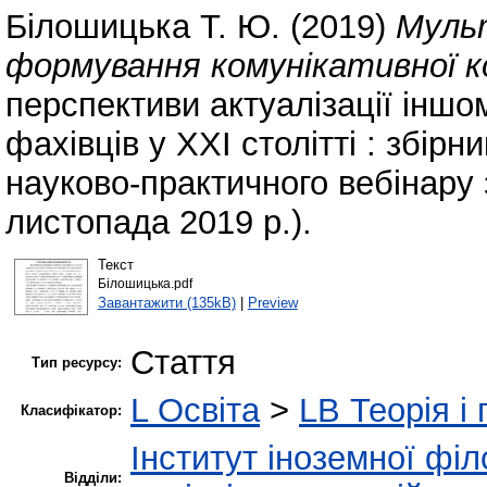
Білошицька Т. Ю.
(2019)
Мульт
формування комунікативної 
перспективи актуалізації іншо
фахівців у ХХІ столітті : збірн
науково-практичного вебінару
листопада 2019 р.).
Текст
Білошицька.pdf
Завантажити (135kB)
|
Preview
Стаття
Тип ресурсу:
L Освіта
>
LB Теорія і 
Класифікатор:
Інститут іноземної філ
Відділи: