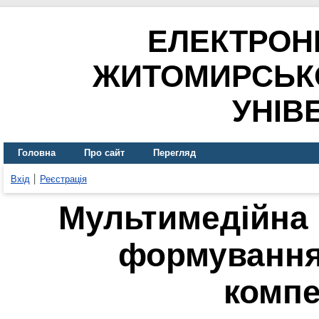
ЕЛЕКТРОН
ЖИТОМИРСЬК
УНІВ
Головна
Про сайт
Перегляд
Вхід
Реєстрація
Мультимедійна п
формування
компе