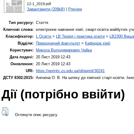
12-1_2019.pdf
Завантажити (209kB)
|
Preview
Тип ресурсу:
Стаття
Ключові слова:
електронне навчання хімії, смарт-освіта майбутніх у
Класифікатор:
L Освіта
>
LB Теорія і практика освіти
>
LB2300 Вища 
Відділи:
Природничий факультет
>
Кафедра хімії
Користувач:
Микола Володимирович Чайка
Дата подачі:
20 Лист 2019 12:43
Оновлення:
20 Лист 2019 12:43
URI:
https://eprints.zu.edu.ua/id/eprint/30241
ДСТУ 8302:2015:
Анічкіна О. В.
На шляху до хімічної старт-освіти.
Інно
Дії ​​(потрібно ввійти)
Оглянути опис ресурсу