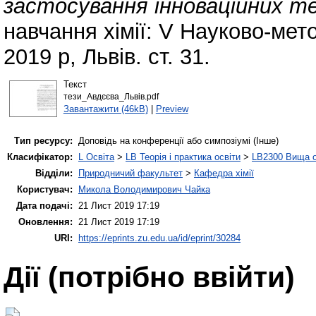
застосування інноваційних те
навчання хімії: V Науково-мет
2019 р, Львів. ст. 31.
Текст
тези_Авдєєва_Львів.pdf
Завантажити (46kB)
|
Preview
Тип ресурсу:
Доповідь на конференції або симпозіумі (Інше)
Класифікатор:
L Освіта
>
LB Теорія і практика освіти
>
LB2300 Вища о
Відділи:
Природничий факультет
>
Кафедра хімії
Користувач:
Микола Володимирович Чайка
Дата подачі:
21 Лист 2019 17:19
Оновлення:
21 Лист 2019 17:19
URI:
https://eprints.zu.edu.ua/id/eprint/30284
Дії ​​(потрібно ввійти)