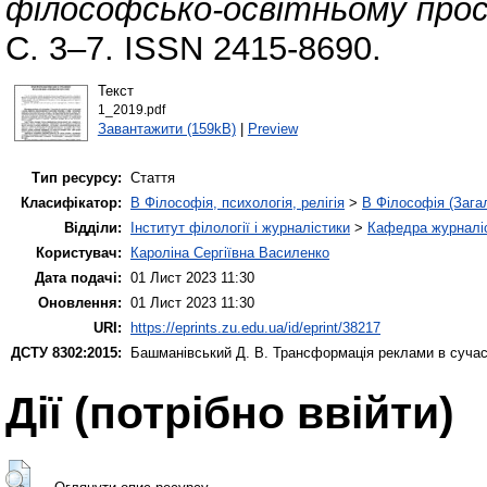
філософсько-освітньому прос
С. 3–7. ISSN 2415-8690.
Текст
1_2019.pdf
Завантажити (159kB)
|
Preview
Тип ресурсу:
Стаття
Класифікатор:
B Філософія, психологія, релігія
>
B Філософія (Зага
Відділи:
Інститут філології і журналістики
>
Кафедра журналіс
Користувач:
Кароліна Сергіївна Василенко
Дата подачі:
01 Лист 2023 11:30
Оновлення:
01 Лист 2023 11:30
URI:
https://eprints.zu.edu.ua/id/eprint/38217
ДСТУ 8302:2015:
Башманівський Д. В.
Трансформація реклами в сучас
Дії ​​(потрібно ввійти)