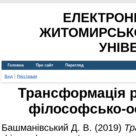
ЕЛЕКТРОН
ЖИТОМИРСЬК
УНІВ
Головна
Про сайт
Перегляд
Вхід
Реєстрація
Трансформація 
філософсько-о
Башманівський Д. В.
(2019)
Тр