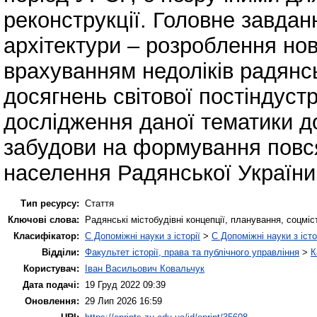
реконструкції. Головне завдан
архітектури – розроблення нов
врахуванням недоліків радянсь
досягнень світової постіндустр
дослідження даної тематики д
забудови на формування повся
населення Радянської України 
Тип ресурсу:
Стаття
Ключові слова:
Радянські містобудівні концепції, планування, соцмі
Класифікатор:
C Допоміжні науки з історії
>
C Допоміжні науки з істо
Відділи:
Факультет історії, права та публічного управління
>
К
Користувач:
Іван Васильович Ковальчук
Дата подачі:
19 Груд 2022 09:39
Оновлення:
29 Лип 2026 16:59