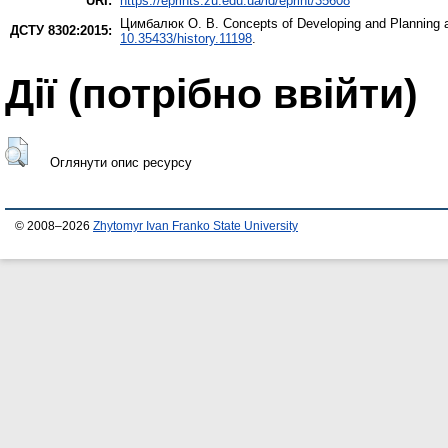
URI:
https://eprints.zu.edu.ua/id/eprint/35608
Цимбалюк О. В.
Concepts of Developing and Planning a
ДСТУ 8302:2015:
10.35433/history.11198
.
Дії ​​(потрібно ввійти)
Оглянути опис ресурсу
© 2008–2026
Zhytomyr Ivan Franko State University