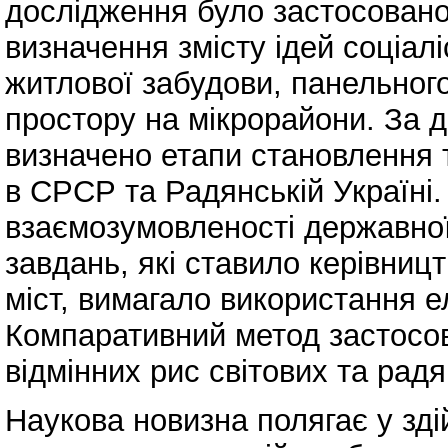
дослідження було застосовано 
визначення змісту ідей соціалі
житлової забудови, панельного
простору на мікрорайони. За 
визначено етапи становлення 
в СРСР та Радянській Україні
взаємозумовленості державної 
завдань, які ставило керівниц
міст, вимагало використання е
Компаративний метод застосов
відмінних рис світових та радя
Наукова новизна полягає у зді