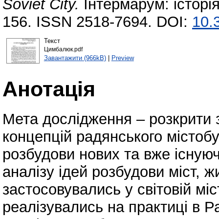
Soviet City.
Інтермарум: історія
156. ISSN 2518-7694. DOI:
10.
Текст
Цимбалюк.pdf
Завантажити (966kB)
|
Preview
Анотація
Мета дослідження – розкрити 
концепцій радянського містобу
розбудови нових та вже існуюч
аналізу ідей розбудови міст, ж
застосовувались у світовій міс
реалізувались на практиці в Р