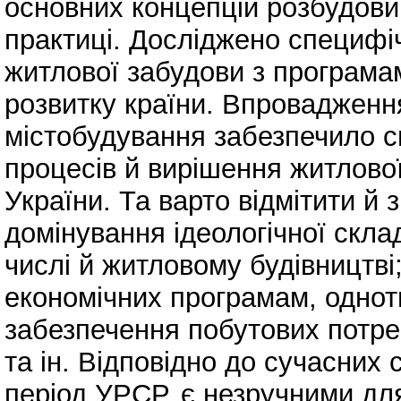
основних концепцій розбудови 
практиці. Досліджено специфіч
житлової забудови з програма
розвитку країни. Впровадженн
містобудування забезпечило св
процесів й вирішення житлово
України. Та варто відмітити й 
домінування ідеологічної скла
числі й житловому будівництв
економічних програмам, одноти
забезпечення побутових потре
та ін. Відповідно до сучасних 
період УРСР, є незручними дл