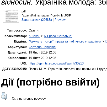
відносин.
Україніка молода: зб
pdf
Гарантійні_виплати_Повніч_М..PDF
Завантажити (226kB)
|
Preview
Тип ресурсу:
Стаття
Класифікатор:
K Закон
>
K Право (Загальне)
Відділи:
Факультет історії, права та публічного управління
>
К
Користувач:
Світлана Чорновіл
Дата подачі:
19 Лист 2019 12:08
Оновлення:
19 Лист 2019 12:08
URI:
https://eprints.zu.edu.ua/id/eprint/30213
ДСТУ 8302:2015:
Повніч М. М.
Гарантійні виплати при припиненні труд
Дії ​​(потрібно ввійти)
Оглянути опис ресурсу