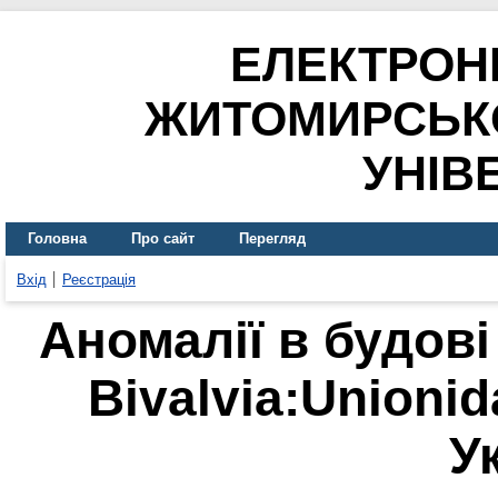
ЕЛЕКТРОН
ЖИТОМИРСЬК
УНІВ
Головна
Про сайт
Перегляд
Вхід
Реєстрація
Аномалії в будові
Bivalvia:Unioni
У