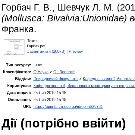
Горбач Г. В.
,
Шевчук Л. М.
(20
(Mollusca: Bivalvia:Unionidae) 
Франка.
Текст
Горбач.pdf
Завантажити (280kB)
|
Preview
Тип ресурсу:
Інше
Класифікатор:
Q Наука
>
QL Зоологія
Відділи:
Природничий факультет
>
Кафедра зоології, біологічн
Користувач:
Кафедра зоології, біологічного моніторингу та охорони
Дата подачі:
25 Лип 2019 15:15
Оновлення:
25 Лип 2019 15:15
URI:
https://eprints.zu.edu.ua/id/eprint/29731
Дії ​​(потрібно ввійти)