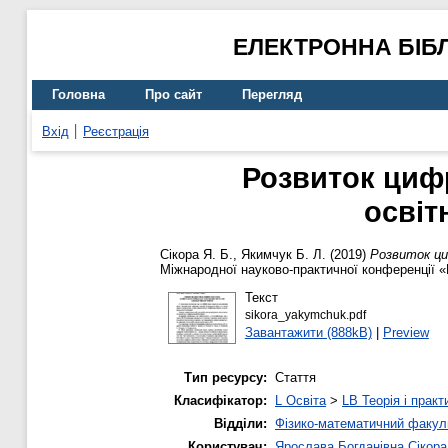
ЕЛЕКТРОННА БІБ
Головна
Про сайт
Перегляд
Вхід
Реєстрація
Розвиток циф
освіт
Сікора Я. Б.
,
Якимчук Б. Л.
(2019)
Розвиток ци
Міжнародної науково-практичної конференції «П
Текст
sikora_yakymchuk.pdf
Завантажити (888kB)
|
Preview
Тип ресурсу:
Стаття
Класифікатор:
L Освіта
>
LB Теорія і практ
Відділи:
Фізико-математичний факул
Користувач:
Ярослава Богданівна Сікора