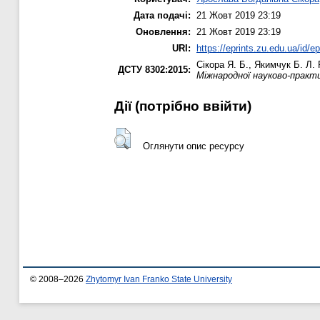
Дата подачі:
21 Жовт 2019 23:19
Оновлення:
21 Жовт 2019 23:19
URI:
https://eprints.zu.edu.ua/id/e
Сікора Я. Б.
,
Якимчук Б. Л.
Р
ДСТУ 8302:2015:
Міжнародної науково-практи
Дії ​​(потрібно ввійти)
Оглянути опис ресурсу
© 2008–2026
Zhytomyr Ivan Franko State University