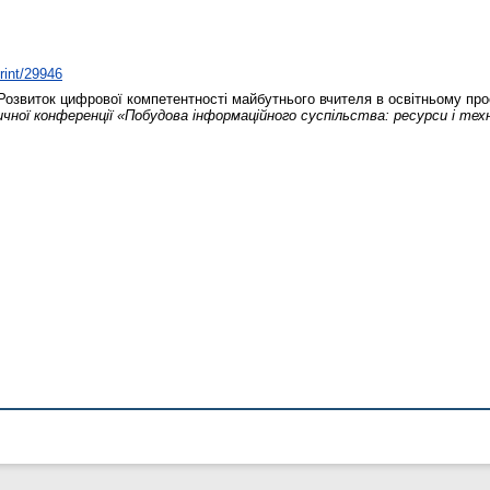
print/29946
озвиток цифрової компетентності майбутнього вчителя в освітньому про
чної конференції «Побудова інформаційного суспільства: ресурси і техно