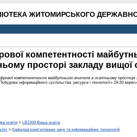
ЛІОТЕКА ЖИТОМИРСЬКОГО ДЕРЖАВНО
рової компетентності майбутнь
ньому просторі закладу вищої 
фрової компетентності майбутнього вчителя в освітньому просторі з
обудова інформаційного суспільства: ресурси і технології» 19-20 вересн
ика освіти
>
LB2300 Вища освіта
ьтет
>
Кафедра комп’ютерних наук та інформаційних технологій