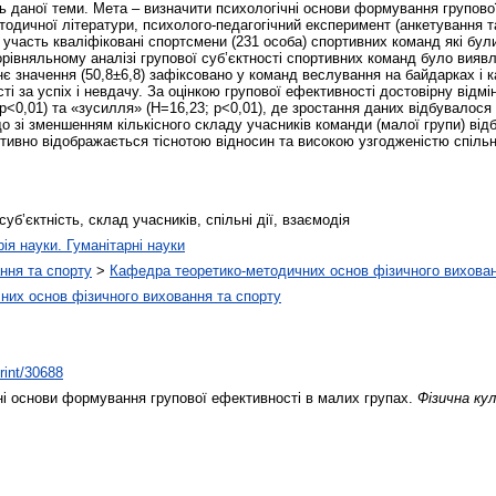
ь даної теми. Мета – визначити психологічні основи формування групово
етодичної літератури, психолого-педагогічний експеримент (анкетування 
участь кваліфіковані спортсмени (231 особа) спортивних команд які були 
рівняльному аналізі групової суб’єктності спортивних команд було виявл
значення (50,8±6,8) зафіксовано у команд веслування на байдарках і кан
ті за успіх і невдачу. За оцінкою групової ефективності достовірну відм
; p<0,01) та «зусилля» (H=16,23; p<0,01), де зростання даних відбувалос
що зі зменшенням кількісного складу учасників команди (малої групи) ві
тивно відображається тіснотою відносин та високою узгодженістю спіль
уб’єктність, склад учасників, спільні дії, взаємодія
рія науки. Гуманітарні науки
ння та спорту
>
Кафедра теоретико-методичних основ фізичного вихован
них основ фізичного виховання та спорту
print/30688
і основи формування групової ефективності в малих групах.
Фізична ку