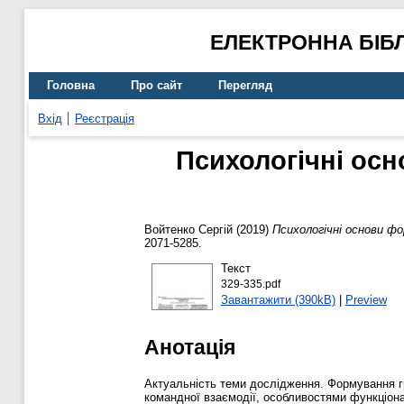
ЕЛЕКТРОННА БІБ
Головна
Про сайт
Перегляд
Вхід
Реєстрація
Психологічні ос
Войтенко Сергій
(2019)
Психологічні основи ф
2071-5285.
Текст
329-335.pdf
Завантажити (390kB)
|
Preview
Анотація
Актуальність теми дослідження. Формування гр
командної взаємодії, особливостями функціона