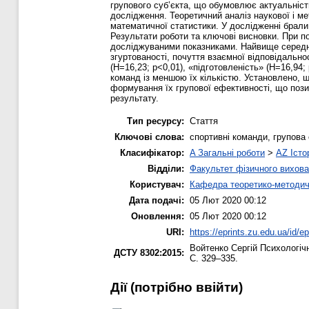
групового суб’єкта, що обумовлює актуальніст
дослідження. Теоретичний аналіз наукової і м
математичної статистики. У дослідженні брали 
Результати роботи та ключові висновки. При по
досліджуваними показниками. Найвище середнє 
згуртованості, почуття взаємної відповідальнос
(H=16,23; p<0,01), «підготовленість» (H=16,94
команд із меншою їх кількістю. Установлено, 
формування їх групової ефективності, що пози
результату.
Тип ресурсу:
Стаття
Ключові слова:
спортивні команди, групова с
Класифікатор:
A Загальні роботи
>
AZ Істо
Відділи:
Факультет фізичного вихова
Користувач:
Кафедра теоретико-методич
Дата подачі:
05 Лют 2020 00:12
Оновлення:
05 Лют 2020 00:12
URI:
https://eprints.zu.edu.ua/id/e
Войтенко Сергій
Психологічн
ДСТУ 8302:2015:
С. 329–335.
Дії ​​(потрібно ввійти)