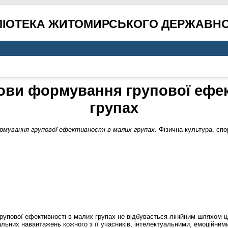
ЛІОТЕКА ЖИТОМИРСЬКОГО ДЕРЖАВНО
нови формування групової ефек
групах
ормування групової ефективності в малих групах.
Фізична культура, спор
упової ефективності в малих групах не відбувається лінійним шляхом ця
льних навантажень кожного з її учасників, інтелектуальними, емоційним