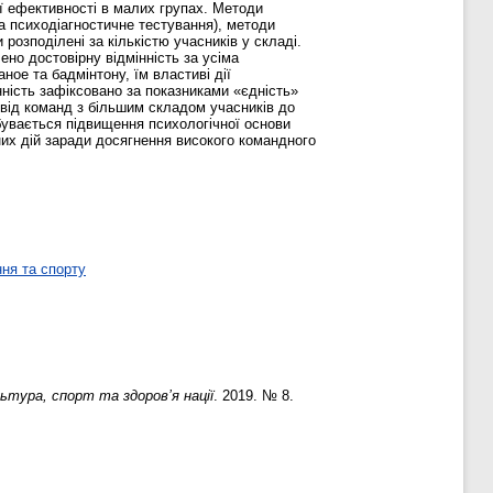
ї ефективності в малих групах. Методи
та психодіагностичне тестування), методи
розподілені за кількістю учасників у складі.
ено достовірну відмінність за усіма
ое та бадмінтону, їм властиві дії
інність зафіксовано за показниками «єдність»
я від команд з більшим складом учасників до
дбувається підвищення психологічної основи
них дій заради досягнення високого командного
ня та спорту
льтура, спорт та здоров’я нації
. 2019. № 8.