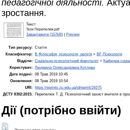
педагогічної діяльності.
Актуа
зростання.
Текст
Тези Перепелюк.pdf
Завантажити (157kB)
|
Preview
Тип ресурсу:
Стаття
Класифікатор:
B Філософія, психологія, релігія
>
BF Психологія
Відділи:
Соціально-психологічний факультет
>
Кафедра соціал
Користувач:
Людмила Олександрівна Котлова
Дата подачі:
08 Трав 2019 10:45
Оновлення:
08 Трав 2019 10:54
URI:
https://eprints.zu.edu.ua/id/eprint/29375
ДСТУ 8302:2015:
Перепелюк Т. Д.
Психологічний захист вчителя в проц
Дії ​​(потрібно ввійти)