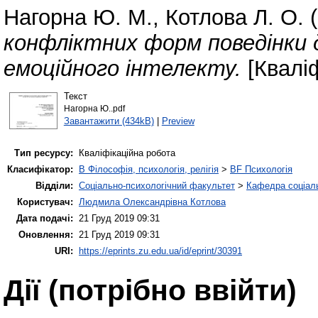
Нагорна Ю. М.
,
Котлова Л. О.
(
конфліктних форм поведінки д
емоційного інтелекту.
[Кваліф
Текст
Нагорна Ю..pdf
Завантажити (434kB)
|
Preview
Тип ресурсу:
Кваліфікаційна робота
Класифікатор:
B Філософія, психологія, релігія
>
BF Психологія
Відділи:
Соціально-психологічний факультет
>
Кафедра соціаль
Користувач:
Людмила Олександрівна Котлова
Дата подачі:
21 Груд 2019 09:31
Оновлення:
21 Груд 2019 09:31
URI:
https://eprints.zu.edu.ua/id/eprint/30391
Дії ​​(потрібно ввійти)