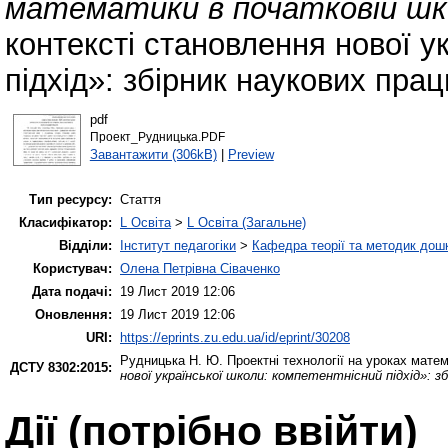
математики в початковій шко
контексті становлення нової у
підхід»: збірник наукових прац
pdf
Проект_Рудницька.PDF
Завантажити (306kB)
|
Preview
Тип ресурсу:
Стаття
Класифікатор:
L Освіта
>
L Освіта (Загальне)
Відділи:
Інститут педагогіки
>
Кафедра теорії та методик дошк
Користувач:
Олена Петрівна Сіваченко
Дата подачі:
19 Лист 2019 12:06
Оновлення:
19 Лист 2019 12:06
URI:
https://eprints.zu.edu.ua/id/eprint/30208
Рудницька Н. Ю.
Проектні технології на уроках матем
ДСТУ 8302:2015:
нової української школи: компетентнісний підхід»: з
Дії ​​(потрібно ввійти)