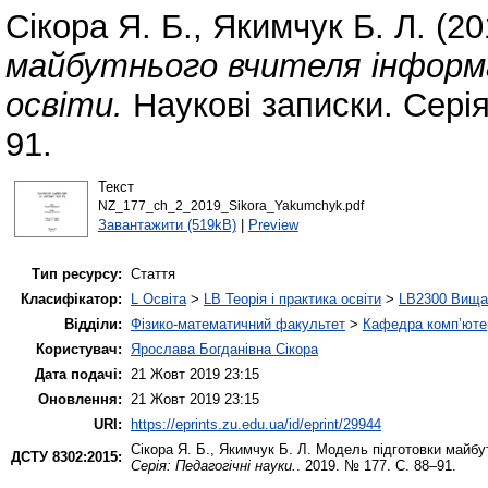
Сікора Я. Б.
,
Якимчук Б. Л.
(20
майбутнього вчителя інформа
освіти.
Наукові записки. Серія
91.
Текст
NZ_177_ch_2_2019_Sikora_Yakumchyk.pdf
Завантажити (519kB)
|
Preview
Тип ресурсу:
Стаття
Класифікатор:
L Освіта
>
LB Теорія і практика освіти
>
LB2300 Вища 
Відділи:
Фізико-математичний факультет
>
Кафедра комп’ютер
Користувач:
Ярослава Богданівна Сікора
Дата подачі:
21 Жовт 2019 23:15
Оновлення:
21 Жовт 2019 23:15
URI:
https://eprints.zu.edu.ua/id/eprint/29944
Сікора Я. Б.
,
Якимчук Б. Л.
Модель підготовки майбут
ДСТУ 8302:2015:
Серія: Педагогічні науки.
. 2019. № 177. С. 88–91.