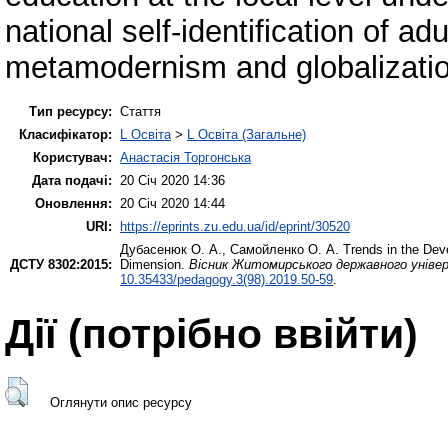
national self-identification of ad
metamodernism and globalizatio
Тип ресурсу:
Стаття
Класифікатор:
L Освіта
>
L Освіта (Загальне)
Користувач:
Анастасія Торгонська
Дата подачі:
20 Січ 2020 14:36
Оновлення:
20 Січ 2020 14:44
URI:
https://eprints.zu.edu.ua/id/eprint/30520
Дубасенюк О. А.
,
Самойленко О. А.
Trends in the Dev
ДСТУ 8302:2015:
Dimension.
Вісник Житомирського державного універс
10.35433/pedagogy.3(98).2019.50-59
.
Дії ​​(потрібно ввійти)
Оглянути опис ресурсу