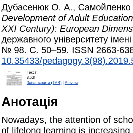
Дубасенюк О. А.
,
Самойленко 
Development of Adult Education
XXI Century): European Dimens
державного університету імені 
№ 98. С. 50–59. ISSN 2663-638
10.35433/pedagogy.3(98).2019.
Текст
8.pdf
Завантажити (1MB)
|
Preview
Анотація
Nowadays, the attention of schol
of lifelong learning is increasi