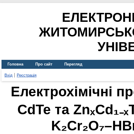
ЕЛЕКТРОН
ЖИТОМИРСЬК
УНІВ
Головна
Про сайт
Перегляд
Вхід
Реєстрація
Електрохімічні п
CdTe та ZnₓCd₁₋ₓ
K₂Cr₂O₇–HB