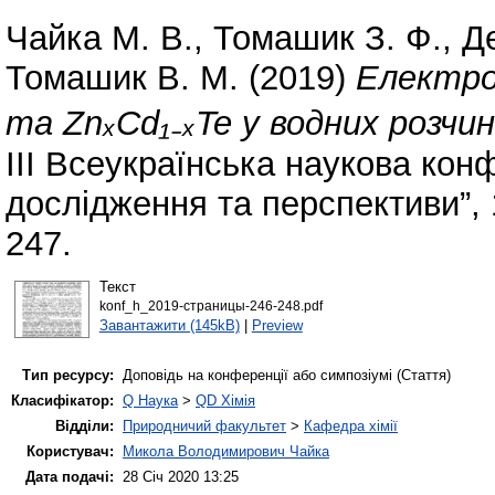
Чайка М. В.
,
Томашик З. Ф.
,
Д
Томашик В. М.
(2019)
Електрох
та ZnₓCd₁₋ₓTe у водних розчи
III Всеукраїнська наукова конф
дослідження та перспективи”, 
247.
Текст
konf_h_2019-страницы-246-248.pdf
Завантажити (145kB)
|
Preview
Тип ресурсу:
Доповідь на конференції або симпозіумі (Стаття)
Класифікатор:
Q Наука
>
QD Хімія
Відділи:
Природничий факультет
>
Кафедра хімії
Користувач:
Микола Володимирович Чайка
Дата подачі:
28 Січ 2020 13:25