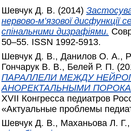
Шевчук Д. В.
(2014)
Застосува
нервово-м’язової дисфункції се
спінальними дизрафіями.
Совр
50–55. ISSN 1992-5913.
Шевчук Д. В.
,
Данилов О. А.
,
Р
Гончарук В. В.
,
Белей Р. П.
(20
ПАРАЛЛЕЛИ МЕЖДУ НЕЙРО
АНОРЕКТАЛЬНЫМИ ПОРОКАМ
XVII Конгресса педиатров Ро
«Актуальные проблемы педиатр
Шевчук Д. В.
,
Маханьова Л. Г.