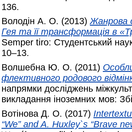
136.
Володін А. О.
(2013)
Жанрова с
Гея та її трансформація в «Т
Semper tiro: Студентський нау
10–13.
Волшебна Ю. О.
(2011)
Особл
флективного родового відмін
напрямки досліджень міжкульту
викладання іноземних мов: Збі
Вотінова Д. О.
(2017)
Intertext
“We” and A. Huxley`s “Brave new 