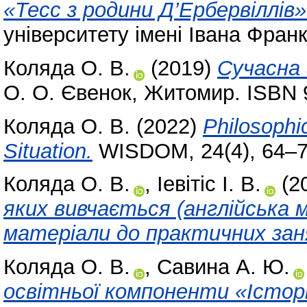
«Тесс з родини Д’Ербервіллів»
університету імені Івана Фран
Коляда О. В.
(2019)
Сучасна 
О. О. Євенок, Житомир. ISBN 
Коляда О. В.
(2022)
Philosophi
Situation.
WISDOM, 24(4), 64–72
Коляда О. В.
,
Іевітіс І. В.
(2
яких вивчається (англійська 
матеріали до практичних зан
Коляда О. В.
,
Савина А. Ю.
освітньої компоненти «Істор