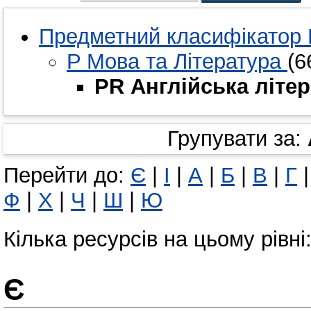
Предметний класифікатор 
P Мова та Література
(6
PR Англійська літе
Групувати за:
Перейти до:
Є
|
І
|
А
|
Б
|
В
|
Г
Ф
|
Х
|
Ч
|
Ш
|
Ю
Кілька ресурсів на цьому рівні
Є