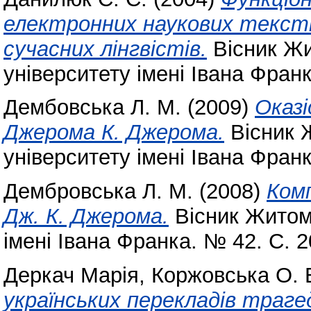
електронних наукових текст
сучасних лінгвістів.
Вісник Жи
університету імені Івана Фран
Дембовська Л. М.
(2009)
Оказі
Джерома К. Джерома.
Вісник 
університету імені Івана Фран
Дембровська Л. М.
(2008)
Комп
Дж. К. Джерома.
Вісник Житом
імені Івана Франка. № 42. С. 
Деркач Марія
,
Коржовська О. 
українських перекладів траге