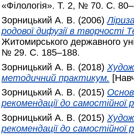
«Філологія». Т. 2, № 70. С. 80
Зорницький А. В.
(2006)
Ліриз
родової дифузії в творчості Т
Житомирського державного уні
№ 29. С. 185–188.
Зорницький А. В.
(2018)
Худож
методичний практикум.
[Навч
Зорницький А. В.
(2015)
Основ
рекомендації до самостійної 
Зорницький А. В.
(2015)
Худож
рекомендації до самостійної 