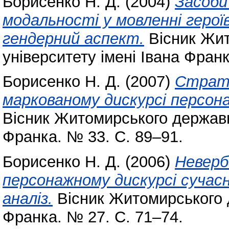
Борисенко Н. Д.
(2004)
Засоби
модальності у мовленні герої
гендерний аспект.
Вісник Жит
університету імені Івана Фран
Борисенко Н. Д.
(2007)
Страте
маркованому дискурсі персонаж
Вісник Житомирського державно
Франка. № 33. С. 89–91.
Борисенко Н. Д.
(2006)
Неверб
персонажному дискурсі сучасн
аналіз.
Вісник Житомирського д
Франка. № 27. С. 71–74.