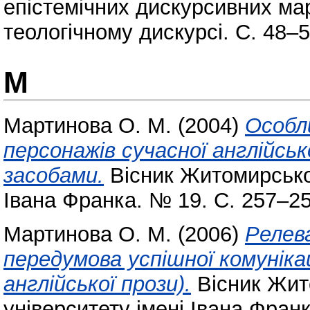
епістемічних дискурсивних ма
теологічному дискурсі. С. 48–5
М
Мартинова О. М.
(2004)
Особл
персонажів сучасної англійсь
засобами.
Вісник Житомирськог
Івана Франка. № 19. С. 257–25
Мартинова О. М.
(2006)
Релев
передумова успішної комунікац
англійської прози).
Вісник Жит
університету імені Івана Фран