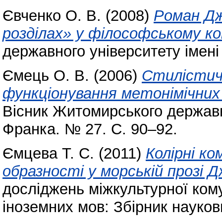
Євченко О. В.
(2008)
Роман Дж
розділах» у філософському к
державного університету імені
Ємець О. В.
(2006)
Стилістич
функціонування метонімічних
Вісник Житомирського державно
Франка. № 27. С. 90–92.
Ємцева Т. С.
(2011)
Колірні к
образності у морській прозі Д
досліджень міжкультурної кому
іноземних мов: Збірник науков