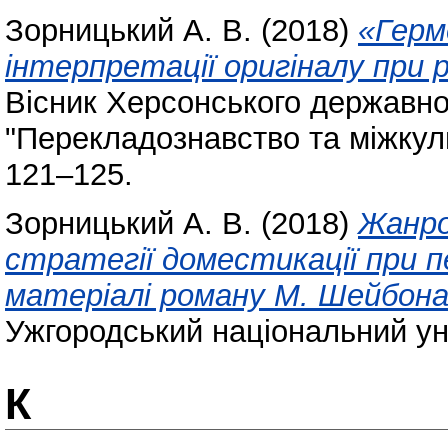
Зорницький А. В.
(2018)
«Герм
інтерпретації оригіналу при 
Вісник Херсонського державно
"Перекладознавство та міжкуль
121–125.
Зорницький А. В.
(2018)
Жанро
стратегії доместикації при п
матеріалі роману М. Шейбона “
Ужгородський національний уні
К