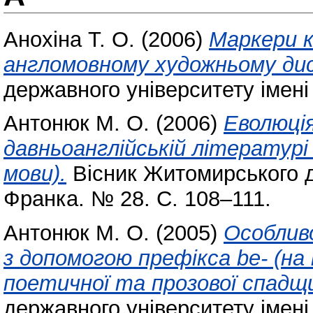
Анохіна Т. О.
(2006)
Маркери к
англомовному художньому дис
державного університету імені
Антонюк М. О.
(2006)
Еволюці
давньоанглійській літературі 
мови).
Вісник Житомирського д
Франка. № 28. С. 108–111.
Антонюк М. О.
(2005)
Особливо
з допомогою префікса be- (на
поетичної та прозової спадщи
державного університету імені