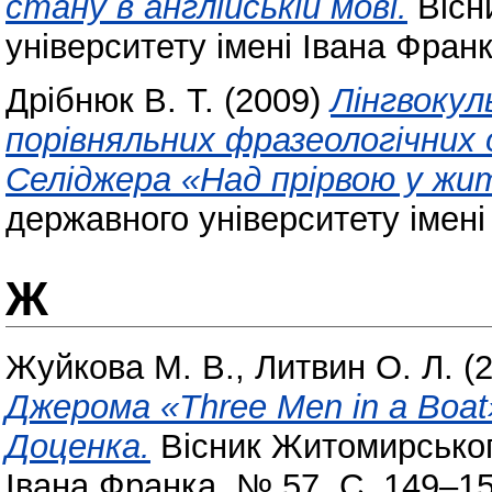
стану в англійській мові.
Вісн
університету імені Івана Фран
Дрібнюк В. Т.
(2009)
Лінгвокул
порівняльних фразеологічних 
Селіджера «Над прірвою у жит
державного університету імені
Ж
Жуйкова М. В.
,
Литвин О. Л.
(2
Джерома «Three Men in a Boa
Доценка.
Вісник Житомирськог
Івана Франка. № 57. С. 149–1