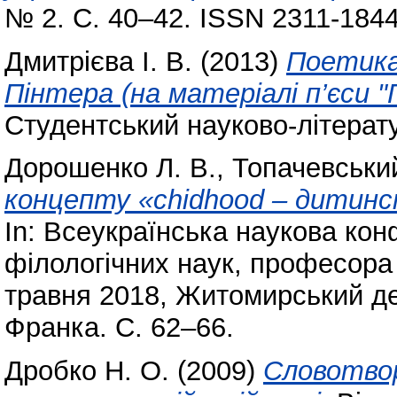
№ 2. С. 40–42. ISSN 2311-1844
Дмитрієва І. В.
(2013)
Поетика 
Пінтера (на матеріалі п’єси 
Студентський науково-літерат
Дорошенко Л. В.
,
Топачевський
концепту «chidhood – дитинст
In: Всеукраїнська наукова кон
філологічних наук, професора 
травня 2018, Житомирський де
Франка. С. 62–66.
Дробко Н. О.
(2009)
Словотвор