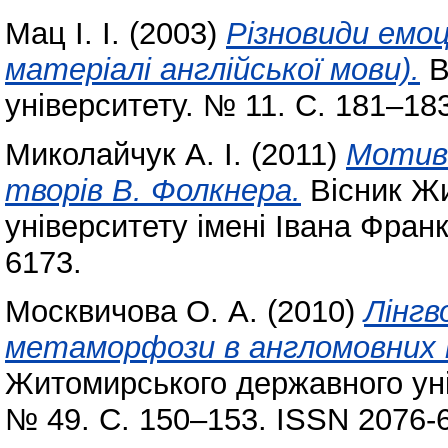
Мац І. І.
(2003)
Різновиди емоці
матеріалі англійської мови).
В
університету. № 11. С. 181–18
Миколайчук А. І.
(2011)
Мотив 
творів В. Фолкнера.
Вісник Ж
університету імені Івана Фран
6173.
Москвичова О. А.
(2010)
Лінгв
метаморфози в англомовних
Житомирського державного уні
№ 49. С. 150–153. ISSN 2076-