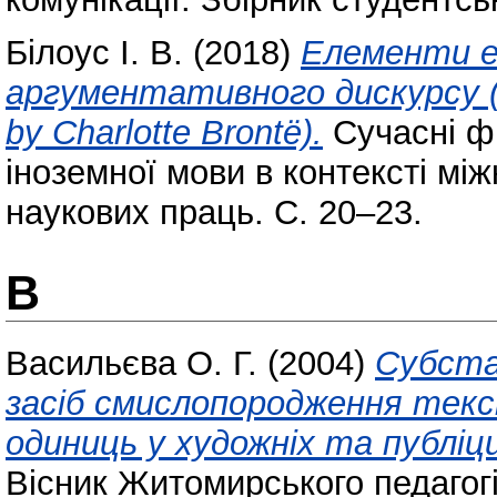
Білоус І. В.
(2018)
Елементи е
аргументативного дискурсу (н
by Charlotte Brontë).
Сучасні фі
іноземної мови в контексті між
наукових праць. С. 20–23.
В
Васильєва О. Г.
(2004)
Субста
засіб смислопородження текс
одиниць у художніх та публі
Вісник Житомирського педагогі