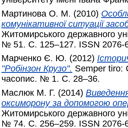
Мартинова О. М.
(2010)
Особл
комунікативної ситуації засо
Житомирського державного уні
№ 51. С. 125–127. ISSN 2076-
Марченко Є. Ю.
(2012)
Істори
"Робінзон Крузо".
Semper tiro:
часопис. № 1. С. 28–36.
Маслюк М. Г.
(2014)
Виведення
оксиморону за допомогою операц
Житомирського державного уні
№ 74. С. 256–259. ISSN 2076-