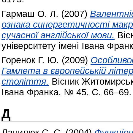
Гармаш О. Л.
(2007)
Валентніс
ознака синергетичності макр
сучасної англійської мови.
Віс
університету імені Івана Франк
Горенок Г. Ю.
(2009)
Особливо
Гамлета в європейській літе
століття.
Вісник Житомирсько
Івана Франка. № 45. С. 66–69.
Д
Данилюк С. С.
(2004)
Функціон