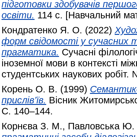
підготовки здобувачів першог
освіти.
114 с. [Навчальний ма
Кондратенко Я. О.
(2022)
Худо
форм свідомості у сучасних 
прагматика.
Сучасні філологі
іноземної мови в контексті між
студентських наукових робіт. 
Корень О. В.
(1999)
Семантико
прислів’їв.
Вісник Житомирськог
С. 140–144.
Корнєва З. М.
,
Павловська Ю. 