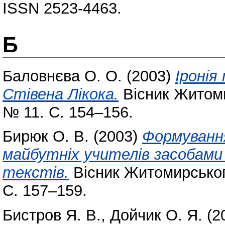
ISSN 2523-4463.
Б
Баловнєва О. О.
(2003)
Іронія
Стівена Лікока.
Вісник Житоми
№ 11. С. 154–156.
Бирюк О. В.
(2003)
Формування
майбутніх учителів засобами
текстів.
Вісник Житомирського
С. 157–159.
Бистров Я. В.
,
Дойчик О. Я.
(2