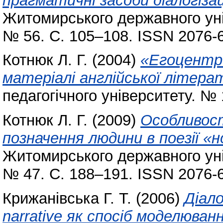
прагматичні засоби діалогізаці
Житомирського державного уні
№ 56. С. 105–108. ISSN 2076-
Котнюк Л. Г.
(2004)
«Егоцентр
матеріалі англійської літера
педагогічного університету. № 
Котнюк Л. Г.
(2009)
Особливост
позначення людини в поезії «н
Житомирського державного уні
№ 47. С. 188–191. ISSN 2076-
Крижанівська Г. Т.
(2006)
Діало
narrative як спосіб моделюва