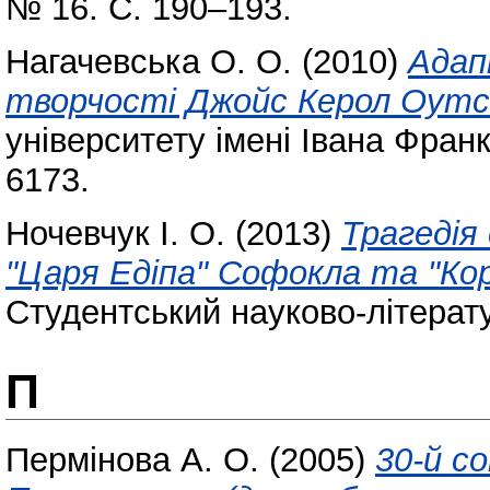
№ 16. С. 190–193.
Нагачевська О. О.
(2010)
Адап
творчості Джойс Керол Оутс
університету імені Івана Фран
6173.
Ночевчук І. О.
(2013)
Трагедія 
"Царя Едіпа" Софокла та "Кор
Студентський науково-літерат
П
Пермінова А. О.
(2005)
30-й с