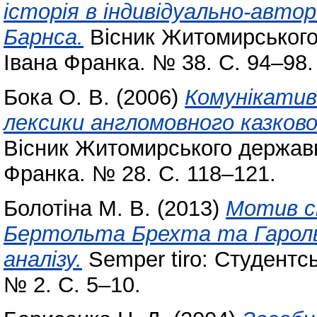
історія в індивідуально-автор
Барнса.
Вісник Житомирського 
Івана Франка. № 38. С. 94–98.
Бока О. В.
(2006)
Комунікатив
лексики англомовного казковог
Вісник Житомирського державно
Франка. № 28. С. 118–121.
Болотіна М. В.
(2013)
Мотив с
Бертольта Брехта та Гароль
аналізу.
Semper tiro: Студентс
№ 2. С. 5–10.