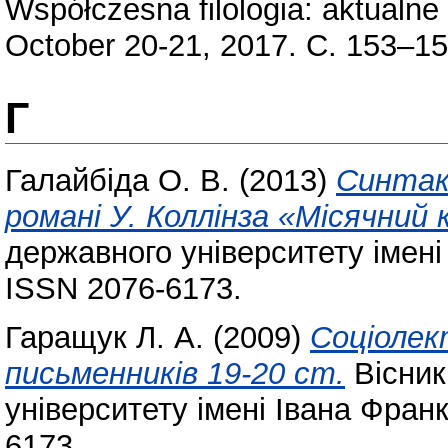
Współczesna filologia: aktualn
October 20-21, 2017. С. 153–15
Г
Галайбіда О. В.
(2013)
Синтакс
романі У. Коллінза «Місячний 
державного університету імені
ISSN 2076-6173.
Гаращук Л. А.
(2009)
Соціолек
письменників 19-20 ст.
Вісник
університету імені Івана Фран
6173.