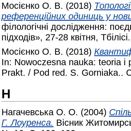
Мосієнко О. В.
(2018)
Тополог
референційних одиниць у нови
філологічні дослідження: поєд
підходів», 27-28 квітня, Тбілісі
Мосієнко О. В.
(2018)
Квантиф
In: Nowoczesna nauka: teoria i p
Prakt. / Pod red. S. Gorniaka.. 
Н
Нагачевська О. О.
(2004)
Спіль
Г. Лоуренса.
Вісник Житомирськ