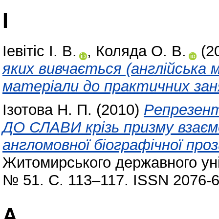
І
Іевітіс І. В.
,
Коляда О. В.
(2
яких вивчається (англійська 
матеріали до практичних зан
Ізотова Н. П.
(2010)
Репрезен
ДО СЛАВИ крізь призму взаємо
англомовної біографічної про
Житомирського державного уні
№ 51. С. 113–117. ISSN 2076-6
А