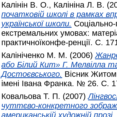
Калінін В. О.
,
Калініна Л. В.
(2
початковій школі в рамках в
української школи.
Соціально-п
екстремальних умовах: матері
практичноїконфе-ренції. С. 17
Калініченко М. М.
(2006)
Жанро
або Білий Кит» Г. Мелвілла та
Достоєвського.
Вісник Житоми
імені Івана Франка. № 26. С. 
Ковальова Т. П.
(2007)
Лінгво
чуттєво-конкретного зображе
американській художній прозі.