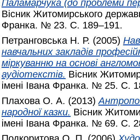
Паламарчука (до проблеми п
Вісник Житомирського державно
Франка. № 23. С. 189–191.
Петранговська Н. Р.
(2005)
Нав
навчальних закладів професі
міркуванню на основі англом
аудіотекстів.
Вісник Житомир
імені Івана Франка. № 25. С. 
Плахова О. А.
(2013)
Антропон
народної казки.
Вісник Житоми
імені Івана Франка. № 69. С. 
Подкоритова О. П.
(2006)
Худо