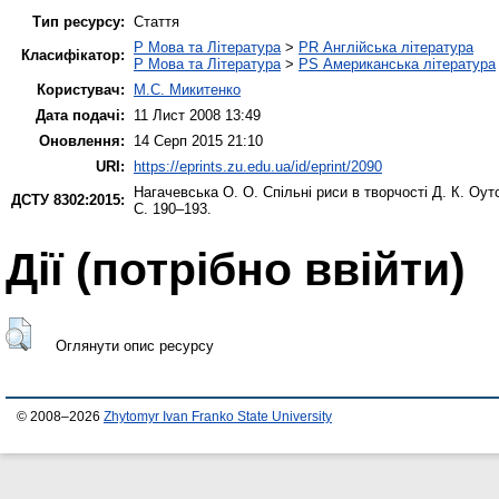
Тип ресурсу:
Стаття
P Мова та Література
>
PR Англійська література
Класифікатор:
P Мова та Література
>
PS Американська література
Користувач:
М.С. Микитенко
Дата подачі:
11 Лист 2008 13:49
Оновлення:
14 Серп 2015 21:10
URI:
https://eprints.zu.edu.ua/id/eprint/2090
Нагачевська О. О.
Спільні риси в творчості Д. К. Оутс
ДСТУ 8302:2015:
С. 190–193.
Дії ​​(потрібно ввійти)
Оглянути опис ресурсу
© 2008–2026
Zhytomyr Ivan Franko State University