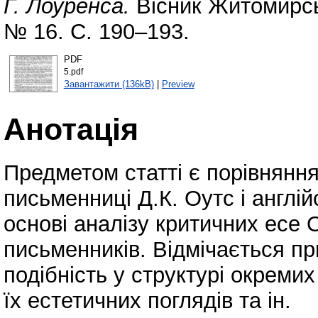
Г. Лоуренса.
Вісник Житомирськ
№ 16. С. 190–193.
PDF
5.pdf
Завантажити (136kB)
|
Preview
Анотація
Предметом статті є порівняння
письменниці Д.К. Оутс і англі
основі аналізу критичних есе 
письменників. Відмічається пр
подібність у структурі окремих
їх естетичних поглядів та ін.