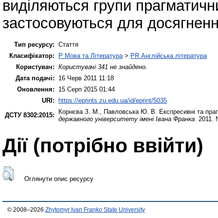
виділяються групи прагматичн
застосовуються для досягнення
Тип ресурсу:
Стаття
Класифікатор:
P Мова та Література
>
PR Англійська література
Користувач:
Користувачі 341 не знайдено.
Дата подачі:
16 Черв 2011 11:18
Оновлення:
15 Серп 2015 01:44
URI:
https://eprints.zu.edu.ua/id/eprint/5035
Корнєва З. М.
,
Павловська Ю. В.
Експресивні та прагм
ДСТУ 8302:2015:
державного університету імені Івана Франка
. 2011.
Дії ​​(потрібно ввійти)
Оглянути опис ресурсу
© 2008–2026
Zhytomyr Ivan Franko State University