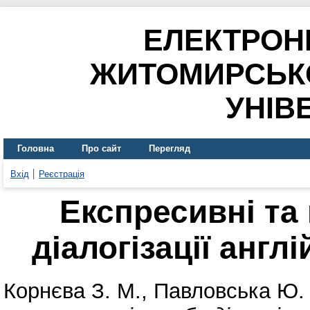
ЕЛЕКТРОН
ЖИТОМИРСЬК
УНІВ
Головна
Про сайт
Перегляд
Вхід
Реєстрація
Експресивні та
діалогізації англ
Корнєва З. М.
,
Павловська Ю. 