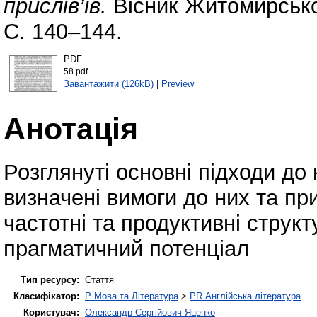
прислів’їв.
Вісник Житомирськог
С. 140–144.
PDF
58.pdf
Завантажити (126kB)
|
Preview
Анотація
Розглянуті основні підходи до
визначені вимоги до них та пр
частотні та продуктивні структ
прагматичний потенціал
Тип ресурсу:
Стаття
Класифікатор:
P Мова та Література
>
PR Англійська література
Користувач:
Олександр Сергійович Яценко