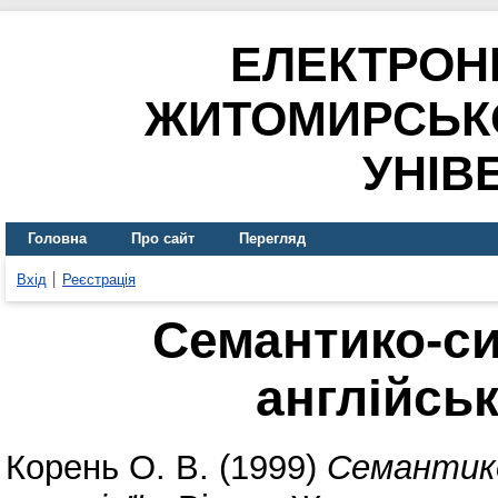
ЕЛЕКТРОН
ЖИТОМИРСЬК
УНІВ
Головна
Про сайт
Перегляд
Вхід
Реєстрація
Семантико-си
англійськ
Корень О. В.
(1999)
Семантико