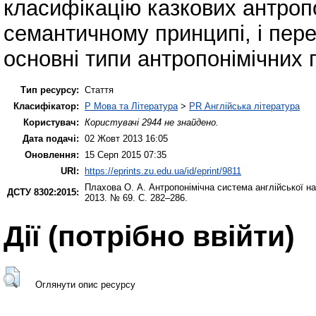
класифікацію казкових антропо
семантичному принципі, і пер
основні типи антропонімічних 
Тип ресурсу:
Стаття
Класифікатор:
P Мова та Література
>
PR Англійська література
Користувач:
Користувачі 2944 не знайдено.
Дата подачі:
02 Жовт 2013 16:05
Оновлення:
15 Серп 2015 07:35
URI:
https://eprints.zu.edu.ua/id/eprint/9811
Плахова О. А.
Антропонімічна система англійської на
ДСТУ 8302:2015:
2013. № 69. С. 282–286.
Дії ​​(потрібно ввійти)
Оглянути опис ресурсу