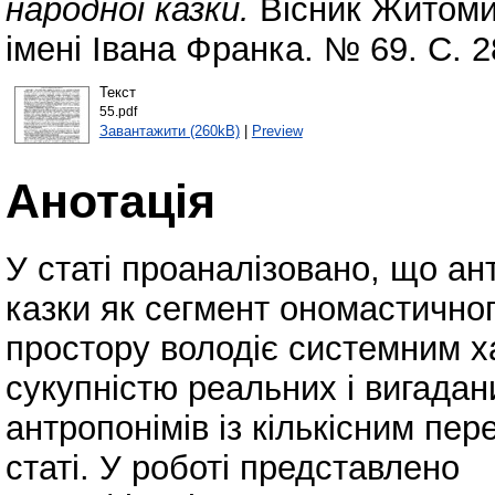
народної казки.
Вісник Житоми
імені Івана Франка. № 69. С. 
Текст
55.pdf
Завантажити (260kB)
|
Preview
Анотація
У статі проаналізовано, що ан
казки як сегмент ономастично
простору володіє системним х
сукупністю реальних і вигадан
антропонімів із кількісним пер
статі. У роботі представлено