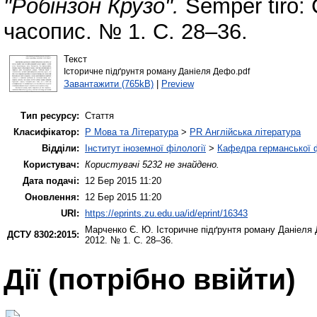
"Робінзон Крузо".
Semper tiro:
часопис. № 1. С. 28–36.
Текст
Історичне підґрунтя роману Даніеля Дефо.pdf
Завантажити (765kB)
|
Preview
Тип ресурсу:
Стаття
Класифікатор:
P Мова та Література
>
PR Англійська література
Відділи:
Інститут іноземної філології
>
Кафедра германської фі
Користувач:
Користувачі 5232 не знайдено.
Дата подачі:
12 Бер 2015 11:20
Оновлення:
12 Бер 2015 11:20
URI:
https://eprints.zu.edu.ua/id/eprint/16343
Марченко Є. Ю.
Історичне підґрунтя роману Даніеля 
ДСТУ 8302:2015:
2012. № 1. С. 28–36.
Дії ​​(потрібно ввійти)