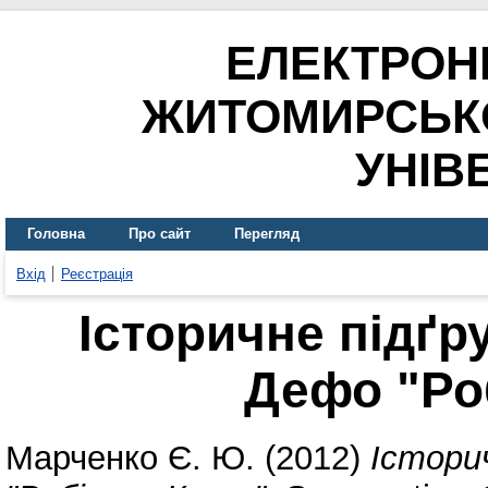
ЕЛЕКТРОН
ЖИТОМИРСЬК
УНІВ
Головна
Про сайт
Перегляд
Вхід
Реєстрація
Історичне підґр
Дефо "Ро
Марченко Є. Ю.
(2012)
Істори