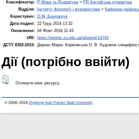
Класифікатор:
P Мова та Література
>
PR Англійська література
Відділи:
Інститут філології і журналістики
>
Кафедра українськ
Користувач:
О.М. Бондарчук
Дата подачі:
22 Груд 2014 13:32
Оновлення:
04 Жовт 2016 11:43
URI:
https://eprints.zu.edu.ua/id/eprint/14743
ДСТУ 8302:2015:
Деркач Марія
,
Коржовська О. В.
Художня специфіка у
Дії ​​(потрібно ввійти)
Оглянути опис ресурсу
© 2008–2026
Zhytomyr Ivan Franko State University