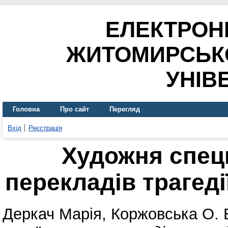
ЕЛЕКТРОН
ЖИТОМИРСЬК
УНІВ
Головна
Про сайт
Перегляд
Вхід
Реєстрація
Художня спец
перекладів трагеді
Деркач Марія
,
Коржовська О. 