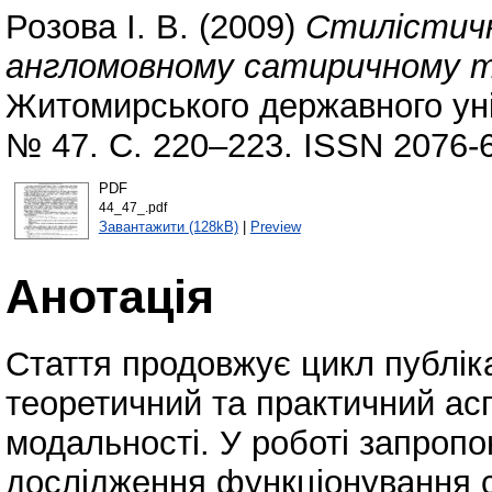
Розова І. В.
(2009)
Стилістичн
англомовному сатиричному т
Житомирського державного уні
№ 47. С. 220–223. ISSN 2076-
PDF
44_47_.pdf
Завантажити (128kB)
|
Preview
Анотація
Стаття продовжує цикл публіка
теоретичний та практичний асп
модальності. У роботі запропо
дослідження функціонування с