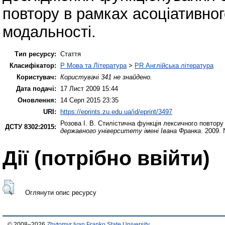
повтору в рамках асоціативног
модальності.
Тип ресурсу:
Стаття
Класифікатор:
P Мова та Література
>
PR Англійська література
Користувач:
Користувачі 341 не знайдено.
Дата подачі:
17 Лист 2009 15:44
Оновлення:
14 Серп 2015 23:35
URI:
https://eprints.zu.edu.ua/id/eprint/3497
Розова І. В.
Стилістична функція лексичного повтору
ДСТУ 8302:2015:
державного університету імені Івана Франка
. 2009.
Дії ​​(потрібно ввійти)
Оглянути опис ресурсу
© 2008–2026
Zhytomyr Ivan Franko State University