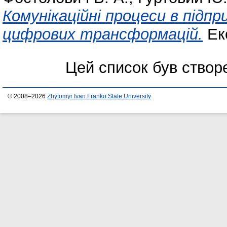
Комунікаційні процеси в підп
цифрових трансформацій.
Еко
Цей список був ство
© 2008–2026
Zhytomyr Ivan Franko State University