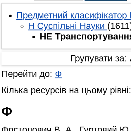
Предметний класифікатор 
H Суспільні Науки
(1611
HE Транспортування
Групувати за:
Перейти до:
Ф
Кілька ресурсів на цьому рівні
Ф
Фостолович В. А.
,
Гуртовий Ю.