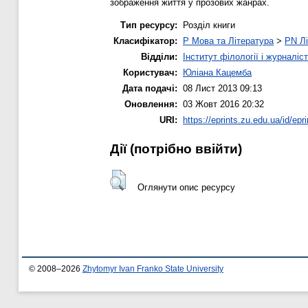
зображення життя у прозових жанрах.
Тип ресурсу:
Розділ книги
Класифікатор:
P Мова та Література
>
PN Лі
Відділи:
Інститут філології і журналіс
Користувач:
Юліана Кацемба
Дата подачі:
08 Лист 2013 09:13
Оновлення:
03 Жовт 2016 20:32
URI:
https://eprints.zu.edu.ua/id/epr
Дії ​​(потрібно ввійти)
Оглянути опис ресурсу
© 2008–2026
Zhytomyr Ivan Franko State University