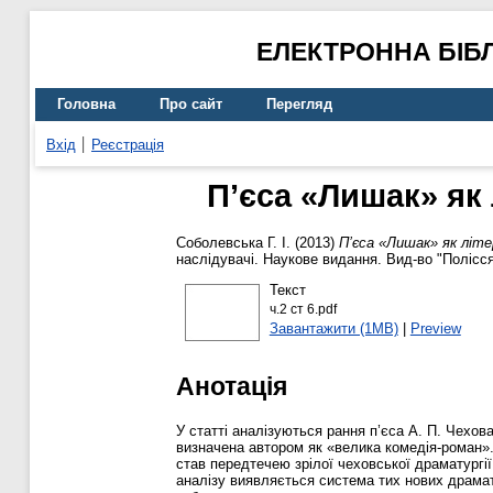
ЕЛЕКТРОННА БІБ
Головна
Про сайт
Перегляд
Вхід
Реєстрація
П’єса «Лишак» як
Соболевська Г. І.
(2013)
П’єса «Лишак» як літе
наслідувачі. Наукове видання. Вид-во "Полісся
Текст
ч.2 ст 6.pdf
Завантажити (1MB)
|
Preview
Анотація
У статті аналізуються рання п’єса А. П. Чехов
визначена автором як «велика комедія-роман».
став передтечею зрілої чеховської драматургії
аналізу виявляється система тих нових драмату