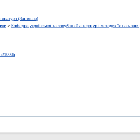
тература (Загальне)
тики
>
Кафедра української та зарубіжної літератур і методик їх навчання
int/10035