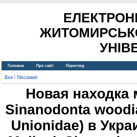
ЕЛЕКТРОН
ЖИТОМИРСЬК
УНІВ
Головна
Про сайт
Перегляд
Вхід
Реєстрація
Новая находка
Sinanodonta woodia
Unionidae) в Укра