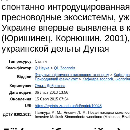
спонтанно интродуцированная 
пресноводные экосистемы, уж
Украине впервые выявлена в к
(Юришинец, Корнюшин, 2001), 
украинской дельты Дуная
Тип ресурсу:
Стаття
Класифікатор:
Q Наука
>
QL Зоологія
Факультет фізичного виховання та спорту
>
Кафедра 
Відділи:
Природничий факультет
>
Кафедра зоології, біологі
Користувач:
Ольга Добрякова
Дата подачі:
06 Лист 2013 13:56
Оновлення:
15 Серп 2015 07:54
URI:
https://eprints.zu.edu.ua/id/eprint/10048
Пампура М. М.
,
Янович Л. М.
Новая находка моллюска-
ДСТУ 8302:2015:
Invasive Mollusk Sinanodonta woodiana (Mollusca, Bivalv