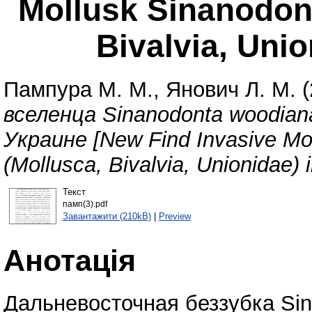
Mollusk Sinanodon
Bivalvia, Unio
Пампура М. М.
,
Янович Л. М.
(
вселенца Sinanodonta woodiana 
Украине [New Find Invasive Mo
(Mollusca, Bivalvia, Unionidae) 
Текст
памп(3).pdf
Завантажити (210kB)
|
Preview
Анотація
Дальневосточная беззубка Sin