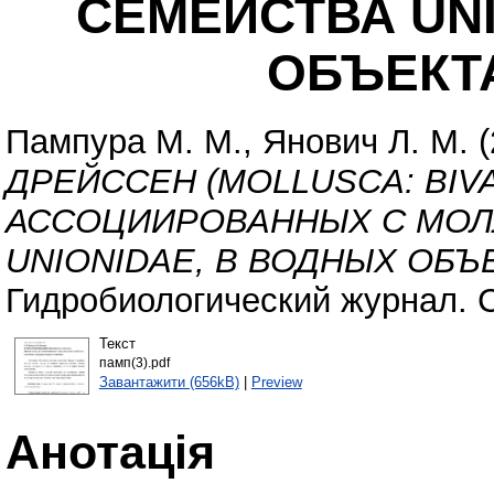
СЕМЕЙСТВА UNI
ОБЪЕКТ
Пампура М. М.
,
Янович Л. М.
(
ДРЕЙССЕН (MOLLUSCA: BIVA
АССОЦИИРОВАННЫХ С МО
UNIONIDAE, В ВОДНЫХ ОБЪ
Гидробиологический журнал. С
Текст
памп(3).pdf
Завантажити (656kB)
|
Preview
Анотація