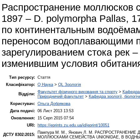
Распространение моллюсков се
1897 – D. polymorpha Pallas, 1
по континентальным водоёмам
переносом водоплавающими пт
зарегулированием стока рек 
изменившим условия обитания
Тип ресурсу:
Стаття
Класифікатор:
Q Наука
>
QL Зоологія
Факультет фізичного виховання та спорту
>
Кафедра 
Відділи:
Природничий факультет
>
Кафедра зоології, біологі
Користувач:
Ольга Добрякова
Дата подачі:
06 Лист 2013 13:53
Оновлення:
15 Серп 2015 07:54
URI:
https://eprints.zu.edu.ua/id/eprint/10051
Пампура М. М.
,
Янович Л. М.
РАСПРОСТРАНЕНИЕ ДР
ДСТУ 8302:2015:
МОЛЛЮСКАМИ СЕМЕЙСТВА UNIONIDAE, В ВОДН