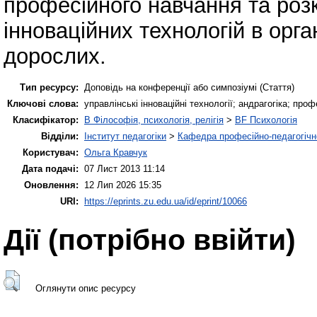
професійного навчання та роз
інноваційних технологій в орга
дорослих.
Тип ресурсу:
Доповідь на конференції або симпозіумі (Стаття)
Ключові слова:
управлінські інноваційні технології; андрагогіка; про
Класифікатор:
B Філософія, психологія, релігія
>
BF Психологія
Відділи:
Інститут педагогіки
>
Кафедра професійно-педагогічної
Користувач:
Ольга Кравчук
Дата подачі:
07 Лист 2013 11:14
Оновлення:
12 Лип 2026 15:35
URI:
https://eprints.zu.edu.ua/id/eprint/10066
Дії ​​(потрібно ввійти)
Оглянути опис ресурсу