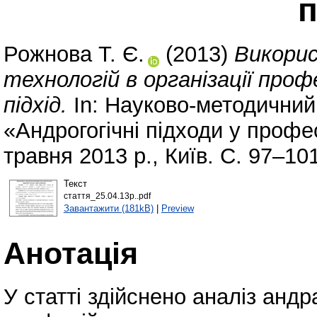
п
Рожнова Т. Є.
(2013)
Викорис
технологій в організації проф
підхід.
In: Науково-методичний
«Андрогогічні підходи у профе
травня 2013 р., Київ. С. 97–101
Текст
стаття_25.04.13р..pdf
Завантажити (181kB)
|
Preview
Анотація
У статті здійснено аналіз андра