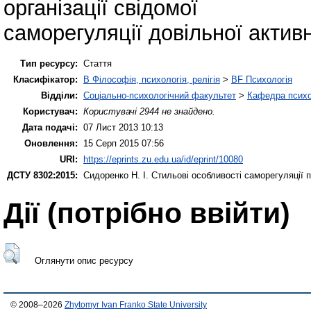
організації свідомої
саморегуляції довільної активн
Тип ресурсу:
Стаття
Класифікатор:
B Філософія, психологія, релігія
>
BF Психологія
Відділи:
Соціально-психологічний факультет
>
Кафедра психол
Користувач:
Користувачі 2944 не знайдено.
Дата подачі:
07 Лист 2013 10:13
Оновлення:
15 Серп 2015 07:56
URI:
https://eprints.zu.edu.ua/id/eprint/10080
ДСТУ 8302:2015:
Сидоренко Н. І.
Стильові особливості саморегуляції п
Дії ​​(потрібно ввійти)
Оглянути опис ресурсу
© 2008–2026
Zhytomyr Ivan Franko State University